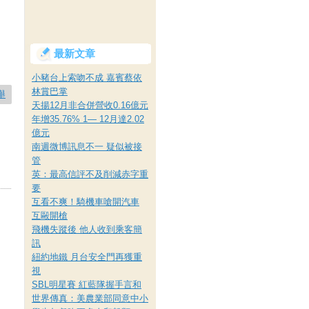
。
最新文章
小豬台上索吻不成 嘉賓蔡依
林賞巴掌
舉
天揚12月非合併營收0.16億元
年增35.76% 1— 12月達2.02
億元
南週微博訊息不一 疑似被接
管
英：最高信評不及削減赤字重
要
互看不爽！騎機車嗆開汽車
互毆開槍
飛機失蹤後 他人收到乘客簡
訊
紐約地鐵 月台安全門再獲重
視
SBL明星賽 紅藍隊握手言和
世界傳真：美農業部同意中小