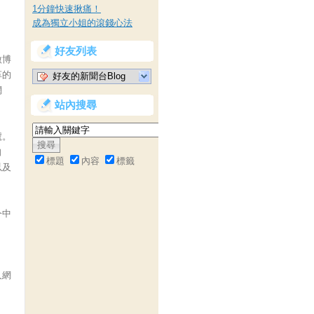
1分鐘快速揪痛！
成為獨立小姐的滾錢心法
好友列表
微博
革的
好友的新聞台Blog
網
站內搜尋
號。
自
標題
內容
標籤
以及
今中
人網