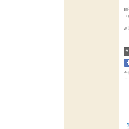
圖
（p
新
#
台