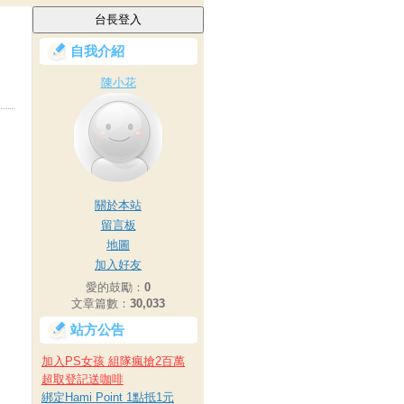
自我介紹
陳小花
關於本站
留言板
地圖
加入好友
愛的鼓勵：
0
文章篇數：
30,033
站方公告
加入PS女孩 組隊瘋搶2百萬
超取登記送咖啡
綁定Hami Point 1點抵1元