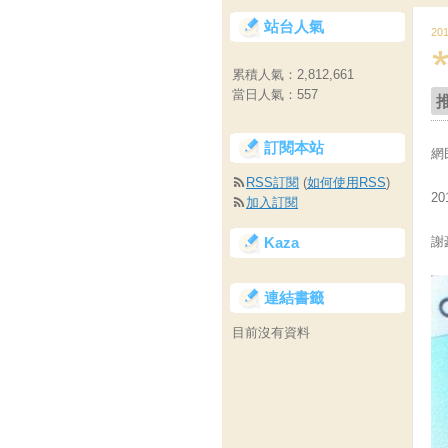
站台人氣
20
累積人氣：
2,812,661
當日人氣：
557
訂閱本站
網
RSS訂閱
(
如何使用RSS
)
20
加入訂閱
Kaza
謝
連結書籤
目前沒有資料