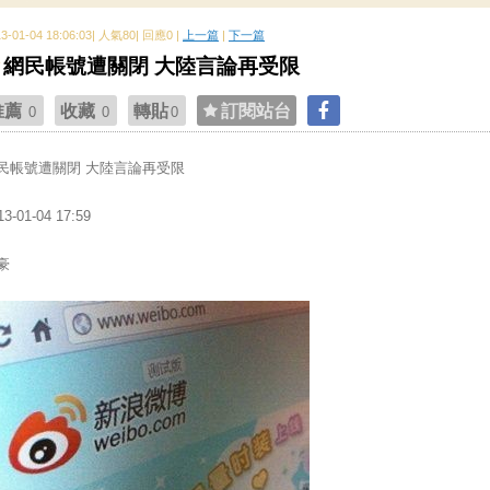
13-01-04 18:06:03| 人氣80| 回應0 |
上一篇
|
下一篇
網民帳號遭關閉 大陸言論再受限
推薦
收藏
轉貼
訂閱站台
0
0
0
民帳號遭關閉 大陸言論再受限
13-01-04 17:59
豪