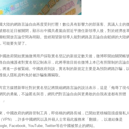
國大陸的網路言論自由再度受到打壓！數位具有影響力的部落客、異議人士的
號都在近日被關閉，顯示出中國共產黨由習近平擔任新領導人後，對於經濟改
圖較開放言論空間為明顯。曾經期望新領導人能對網路及言論自由鬆綁的大陸
，可能要失望了。
中國政府開始實施微博用戶採取實名登記的新規定數天後，微博即開始關閉帳
路自由擁護者對實名登記制表示，此將導致目前在微博上本已有所限制的言論
，將進一步被緊縮。中國政府則說，實名制的新規定主要是為預防網路詐騙，
護個人隱私資料免於被詐騙集團竊取。
共官方媒體新華社對於實名登記將限縮網路言論的說法表示，這是「侮辱了現
網民的勇氣，不論匿名與否，網民們對言論自由與更勇敢的自我表達都有所體
。」
來，中國政府的網路管制工具，即俗稱的網路長城，已開始更積極阻擋虛擬私
（VPN），許多中國網民以及外籍人士常藉此服務來「翻牆」，以連結像是
ogle, Facebook, YouTube, Twitter等在中國被禁止的網站。