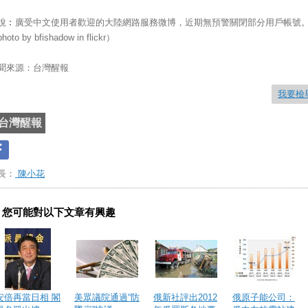
說︰廣受中文使用者歡迎的大陸網路服務微博，近期無預警關閉部分用戶帳號
hoto by bfishadow in flickr）
聞來源：台灣醒報
我要檢
台灣醒報
長：
陳小花
您可能對以下文章有興趣
安倍再當日相 閣
美眾議院通過“防
俄新社評出2012
俄原子能公司：