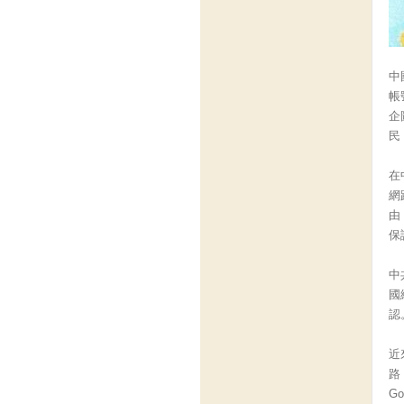
中
帳
企
民
在
網
由
保
中
國
認
近
路
Go