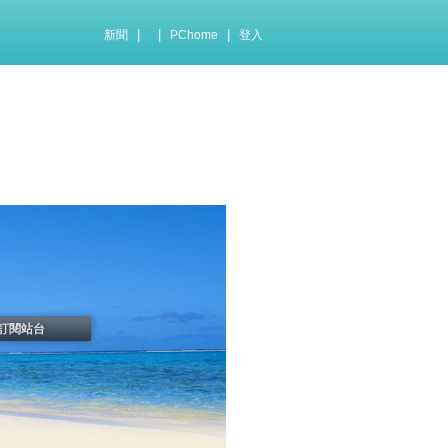
|
|
|
新聞
PChome
登入
訂閱站台