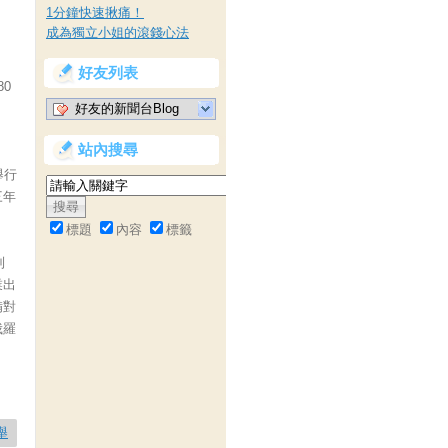
1分鐘快速揪痛！
成為獨立小姐的滾錢心法
。
好友列表
0
好友的新聞台Blog
站內搜尋
舉行
三年
標題
內容
標籤
列
業出
備對
俄羅
舉