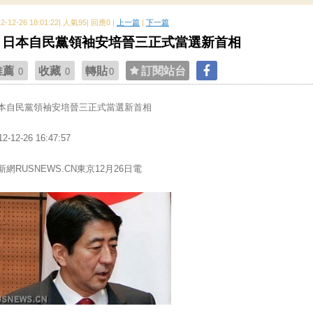
12-12-26 18:01:22| 人氣95| 回應0 |
上一篇
|
下一篇
日本自民黨領袖安培晉三正式當選新首相
推薦
收藏
轉貼
訂閱站台
0
0
0
本自民黨領袖安培晉三正式當選新首相
12-12-26 16:47:57
新網RUSNEWS.CN東京12月26日電