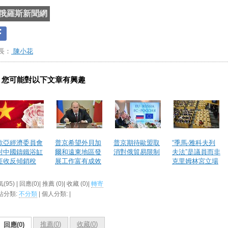
俄羅斯新聞網
長：
陳小花
您可能對以下文章有興趣
歐亞經濟委員會
普京希望外貝加
普京期待歐盟取
“季馬‧雅科夫列
對中國鑄鐵浴缸
爾和遠東地區發
消對俄貿易限制
夫法”是議員而非
征收反傾銷稅
展工作富有成效
克里姆林宮立場
(95) | 回應(0)| 推薦 (
0
)| 收藏 (
0
)|
轉寄
站分類:
不分類
| 個人分類:
|
推薦(
0
)
收藏(
0
)
回應(0)