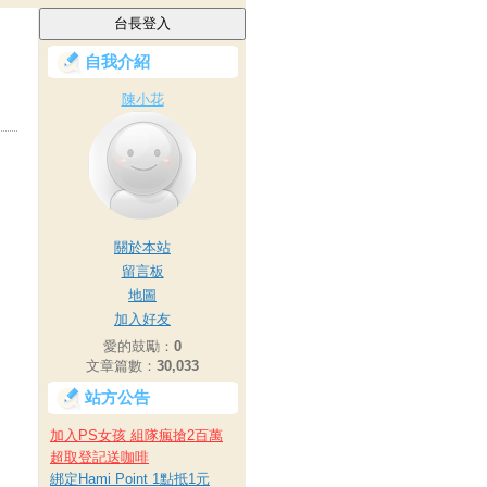
自我介紹
陳小花
關於本站
留言板
地圖
加入好友
愛的鼓勵：
0
文章篇數：
30,033
站方公告
加入PS女孩 組隊瘋搶2百萬
超取登記送咖啡
綁定Hami Point 1點抵1元