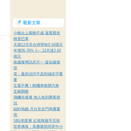
最新文章
小豬台上索吻不成 嘉賓蔡依
林賞巴掌
天揚12月非合併營收0.16億元
年增35.76% 1— 12月達2.02
億元
南週微博訊息不一 疑似被接
管
英：最高信評不及削減赤字重
要
互看不爽！騎機車嗆開汽車
互毆開槍
飛機失蹤後 他人收到乘客簡
訊
紐約地鐵 月台安全門再獲重
視
SBL明星賽 紅藍隊握手言和
世界傳真：美農業部同意中小