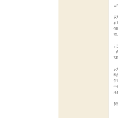
日
安
在
個
權
以
由
期
安
醜
任
中
斯
新