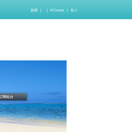
|
|
|
新聞
PChome
登入
訂閱站台