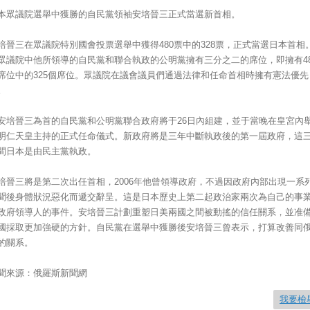
本眾議院選舉中獲勝的自民黨領袖安培晉三正式當選新首相。
培晉三在眾議院特別國會投票選舉中獲得480票中的328票，正式當選日本首相
眾議院中他所領導的自民黨和聯合執政的公明黨擁有三分之二的席位，即擁有48
席位中的325個席位。眾議院在議會議員們通過法律和任命首相時擁有憲法優先
。
安培晉三為首的自民黨和公明黨聯合政府將于26日內組建，並于當晚在皇宮內
明仁天皇主持的正式任命儀式。新政府將是三年中斷執政後的第一屆政府，這
間日本是由民主黨執政。
培晉三將是第二次出任首相，2006年他曾領導政府，不過因政府內部出現一系
聞後身體狀況惡化而遞交辭呈。這是日本歷史上第二起政治家兩次為自己的事
政府領導人的事件。安培晉三計劃重塑日美兩國之間被動搖的信任關系，並准
國採取更加強硬的方針。自民黨在選舉中獲勝後安培晉三曾表示，打算改善同
的關系。
聞來源：俄羅斯新聞網
我要檢