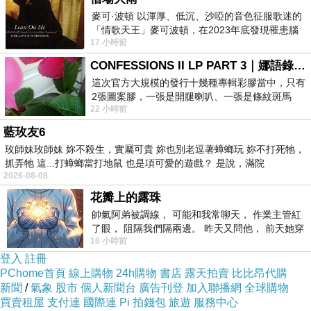
麥可·波頓 以渾厚、低沉、沙啞的音色征服歌迷的
「情歌天王」麥可波頓，在2023年底發現罹患腦
17 小時前
瘤「祈禱早日康復，一切都好」。
CONFESSIONS II LP PART 3｜娜語錄II LP PART 3
這次官方大規模的發行十幾種專輯彩膠當中，只有
2張圖案膠，一張是開腿喇叭、一張是條紋斑馬
22 小時前
以下是棋牌遊戲畫面分享
↓
↓
↓
版；目前官網上只剩澳洲商店AU STORE
藍玫友6
三公遊戲
-
初級場
玫師妹玫師妹 妳不殺生，實屬可貴 妳也別老逗著蟑螂玩 妳不打死牠，
抓弄牠 這...打蟑螂當打地鼠 也是項可愛的遊戲？ 是說，滿院
2026-08-08
花瓣上的露珠
帥氣阿弟被調線， 可能和我常聊天， 作業主管紅
了眼， 阻隔我們隔兩邊。 昨天又問他， 前天她穿
16 小時前
什麼顏色衣服， 不經
登入
註冊
PChome首頁
線上購物
24h購物
書店
露天拍賣
比比昂代購
新聞
/
氣象
股市
個人新聞台
廣告刊登
加入聯播網
全球購物
買賣租屋
支付連
國際連
Pi 拍錢包
旅遊
服務中心