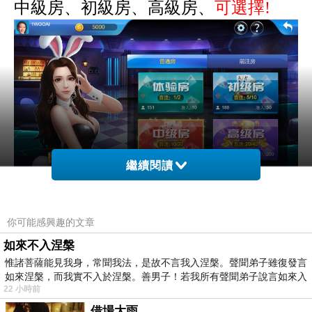
中級房、初級房、高級房、
可選擇!
繼續閱讀
網頁上方有?號可點擊
，遊戲玩法牌型
你可能感興趣的文章
說明介紹都在裡面可以觀看參考!
如來不入涅槃
惟諸菩薩能見我身，常聞我法，是故不言我入涅槃。聲聞弟子雖復發言
如來涅槃，而我實不入於涅槃。善男子！若我所有聲聞弟子說言如來入
22 小時前
借場大雨