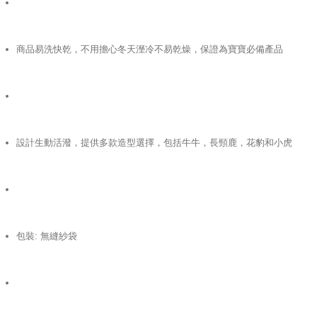
商品易洗快乾，不用擔心冬天溼冷不易乾燥，保證為寶寶必備產品
設計生動活潑，提供多款造型選擇，包括牛牛，長頸鹿，花豹和小虎
包裝: 無縫紗袋