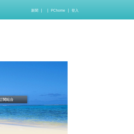
|
|
|
新聞
PChome
登入
訂閱站台