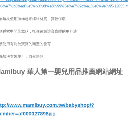
6%e7%b6%ad%e5%b0%8f%e8%99%8e%e7%9d%a1%e6%9e%95-12055.ht
物睡枕使用頂極超細纖維材質，質輕保暖
物睡枕中間呈窩狀，托住後頸讓寶寶睡的更舒適
續使用有利於寶寶的頭型的發育
洗加洗衣袋即可，自然快乾
Mamibuy 華人第一嬰兒用品推薦網站網址
ttp://www.mamibuy.com.tw/babyshop/?
ember=af000027898
腳臭