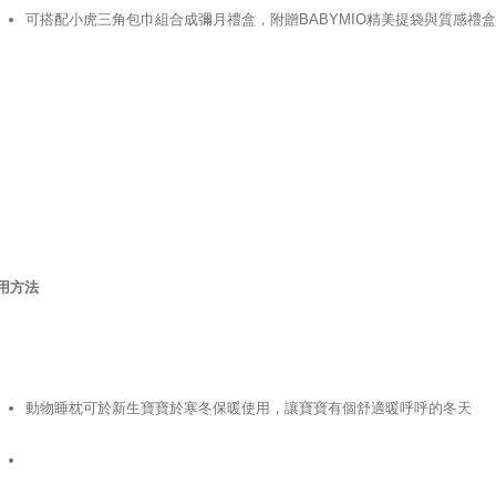
可搭配小虎三角包巾組合成彌月禮盒，附贈BABYMIO精美提袋與質感禮盒
用方法
動物睡枕可於新生寶寶於寒冬保暖使用，讓寶寶有個舒適暖呼呼的冬天