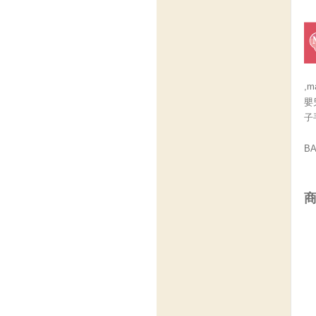
,
嬰
子
B
商