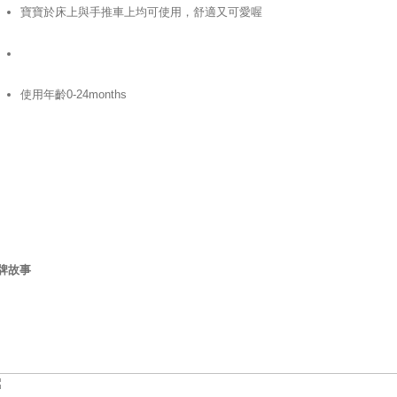
寶寶於床上與手推車上均可使用，舒適又可愛喔
使用年齡0-24months
牌故事