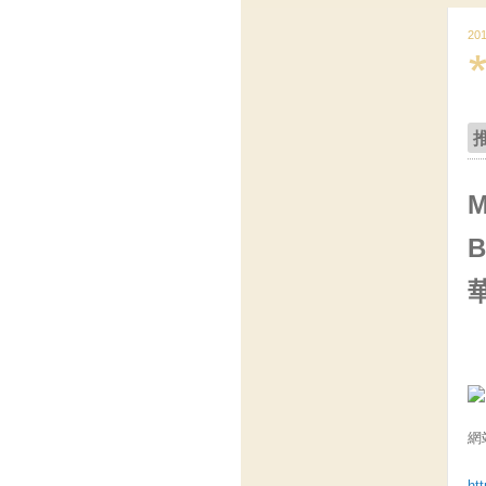
20
B
網
ht