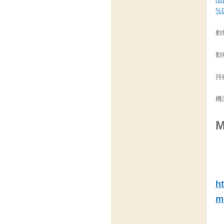
%9
動
動
持
機
h
m