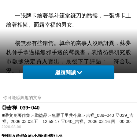
一張牌卡繪著黑斗篷拿鐮刀的骷髏，一張牌卡上
繪著相擁、面露幸福的男女。
楊無邪有些錯愕。算命的當事人沒啥訝異，蘇夢
枕伸手拿過楊無邪手邊的釋義書，表情彷彿研究股
市數據決定買入賣出，最後下了評語：「符合現
況。」
繼續閱讀
他跟雷純訂了婚，一個十二歲、一個八歲、是娃
你可能感興趣的文章
娃親。雖然是政策聯姻，但喜愛漂亮可愛的事物是
不分年齡，尤其是那樣漂亮、古畫中走下來般靈動
◎吉祥_039~040
■潘文良著作集＞勵益品＞魚雁千里共今緣＞吉祥_039~040 ▽039_吉
嫻靜的女孩，起初認為訂婚只是家族經營策略的蘇
祥。2006.03.03.五 12:59:17 ▽040_吉祥。2006.03.16.四 00:00:
夢枕，與雷純見面相處後，回家後便實在地問父
2026-08-06
親：能不能一到結婚的法定年齡就把雷純娶回家，
我與AI討論的小說劇情(14)