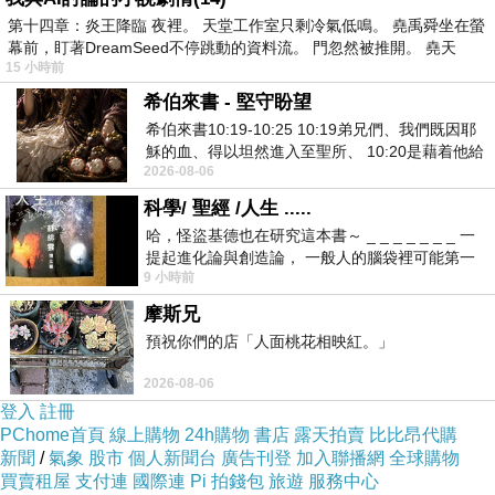
他不想讓未婚妻有跟其他人談戀愛的機會。而父親
第十四章：炎王降臨 夜裡。 天堂工作室只剩冷氣低鳴。 堯禹舜坐在螢
幕前，盯著DreamSeed不停跳動的資料流。 門忽然被推開。 堯天
回答：那得看金風細雨能否發展到與六分半對等的
15 小時前
地位。
希伯來書 - 堅守盼望
希伯來書10:19-10:25 10:19弟兄們、我們既因耶
穌的血、得以坦然進入至聖所、 10:20是藉着他給
訂下婚事的當兒，金風細雨還靠六分半吃飯。現
2026-08-06
我們開了一條又新又活的路從幔子經過
在，脫離六分半的金風細雨雖不到與老東家並駕齊
科學/ 聖經 /人生 .....
驅，也已是不容小覷的對手，兩集團正競爭。
哈，怪盜基德也在研究這本書～ _ _ _ _ _ _ _ 一
提起進化論與創造論， 一般人的腦袋裡可能第一
9 小時前
時間就有「 進化論很科
牌卡的死神表示「結束」，許是意味兩邊繼承人
摩斯兄
都是獨生子女，結婚後無論是哪方併了哪方，有一
預祝你們的店「人面桃花相映紅。」
個得結束；就算婚姻雙方維持各自的事業，未來兩
2026-08-06
人的孩子，繼承哪邊的家業，另邊顯然也得做個結
登入
註冊
束。
PChome首頁
線上購物
24h購物
書店
露天拍賣
比比昂代購
新聞
/
氣象
股市
個人新聞台
廣告刊登
加入聯播網
全球購物
買賣租屋
支付連
國際連
Pi 拍錢包
旅遊
服務中心
或者，死神可以指蘇夢枕的病，他自幼大病小病