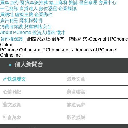
買車
旅行團
汽車險推薦
線上麻將
雜誌
星座命理
會員中心
纏身，一個簡單的感冒都可能要命，死亡隨時隨地
一元簡訊
直播達人
數位憑證
企業簡訊
買網址
虛擬主機
企業郵件
威脅他的人生，自然包括他的感情。
廣告刊登
隱私權聲明
消費者保護
兒童網路安全
About PChome
也許那張戀人正位的牌卡說明這場感情會有結
投資人聯絡
徵才
著作權保護
｜網路家庭版權所有、轉載必究
‧Copyright PChome
果？
Online
PChome Online and PChome are trademarks of PChome
Online Inc.
就算死神的虎視眈眈，相擁的戀人仍洋溢幸福的
個人新聞台
微笑。
快速發文
最新文章
只要活過、愛過，死神相伴又如何？人終歸一
心情雜記
美食饗宴
死。
藝文欣賞
旅遊玩家
社會萬象
影視娛樂