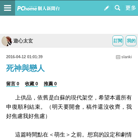
遊心太玄
訂閱
我的
2016-04-12 01:01:39
slanki
死神與戀人
留言 0
收藏 0
推薦 0
上供品，依舊是白蘇的現代架空，希望本週所有
申復順利結束。（明天要開會，稿件還沒收齊，我
好焦慮我好焦慮）
這篇時間點在＜萌生＞之前。想寫的設定和劇情