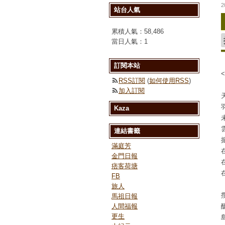
2
站台人氣
累積人氣：
58,486
當日人氣：
1
訂閱本站
RSS訂閱
(
如何使用RSS
)
加入訂閱
Kaza
連結書籤
滿庭芳
金門日報
痞客荷塘
FB
旅人
馬祖日報
人間福報
更生