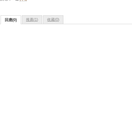
推薦(
1
)
收藏(
0
)
回應(0)