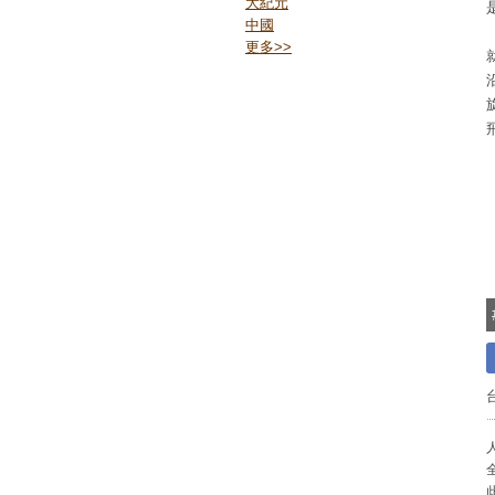
大紀元
中國
更多
>>
人