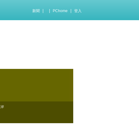
|
|
|
新聞
PChome
登入
崖岸