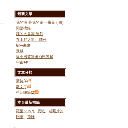
最新文章
我的病 是我的藥 ---羅葉 ( 轉)
閱讀摘錄
我的太魯閣 陳列
在山谷之間 ---陳列
樹---商禽
異域
從小男孩請求拍照說起
宇宙飛行
文章分類
新詩(4)
散文(2)
生活隨筆(2)
本台最新標籤
羅葉 vup g
、
異域
、
老照片的
回憶
、
飛行