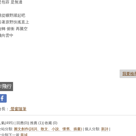
是包容 是無邊
就從曠野躍起吧
沿著原野扶搖直上
旋轉 俯衝 再騰空
飛向雲中
我要檢
#
飛行
台長：
螢窗隨筆
氣(495) | 回應(0)| 推薦 (
1
)| 收藏 (
0
)
全站分類:
圖文創作(詩詞、散文、小說、懷舊、插畫)
| 個人分類:
新詩
|
此分類下一篇:
異域