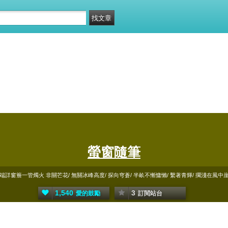
螢窗隨筆
端詳窗簷一管燭火 非關芒花/ 無關冰峰高度/ 探向穹蒼/ 半畝不慚慵懶/ 繫著青輝/ 擱淺在風中
1,540
3
愛的鼓勵
訂閱站台