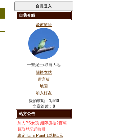
自我介紹
螢窗隨筆
一些泥土/取自大地
關於本站
留言板
地圖
加入好友
愛的鼓勵：
1,540
文章篇數：
8
站方公告
加入PS女孩 組隊瘋搶2百萬
超取登記送咖啡
綁定Hami Point 1點抵1元