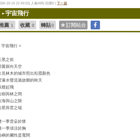
006-10-10 22:49:02| 人氣495| 回應0 |
下一篇
宇宙飛行
推薦
收藏
轉貼
訂閱站台
1
0
0
< 宇宙飛行 >
天黑之前
羽翼探向天空
未見林木的城市照出彤霞顏色
雲瀑水聲流過故鄉的秋天
振翅起飛
在樹與林之間
在海與山之隙
在星與雲之端
攬一季雲朵於懷
釀一季清涼於胸
島嶼的屬性是寬闊