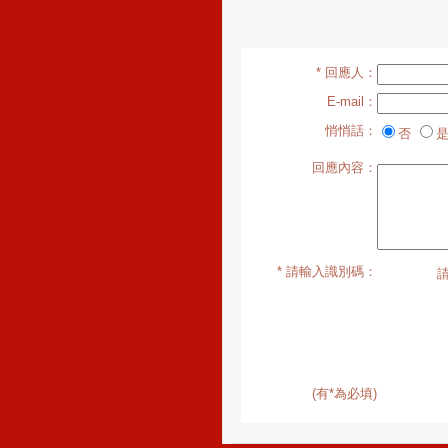
* 回應人：
E-mail：
悄悄話：
否
是
回應內容：
* 請輸入識別碼：
(有*為必填)