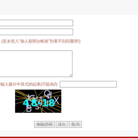
 (若未登入"個人新聞台帳號"則看不到回覆唷!)
請輸入圖片中算式的結果(可能為0)