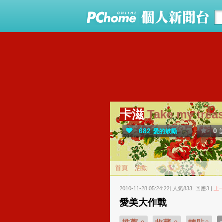
卡滋
Take my trea
682
0
愛的鼓勵
首頁
活動
2010-11-28 05:24:22| 人氣833| 回應3 |
上
愛美大作戰