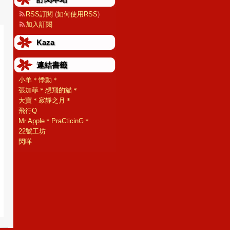
RSS訂閱
(
如何使用RSS
)
加入訂閱
Kaza
連結書籤
小羊＊悸動＊
張加菲＊想飛的貓＊
大寶＊寂靜之月＊
飛行Q
Mr.Apple＊PraCticinG＊
22號工坊
閃咩