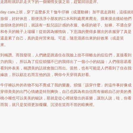
底走路鞋就趴趴走天下的一個懶惰女孩之前，趕緊回頭是岸。
y care上班，穿了這麼多天Ｔ恤牛仔褲（或運動褲）加平底走路鞋，這樣就
放放假，好好休息，順便洗淨小朋友的口水和到處爬來爬去、摸來摸去後給他們
好放假休息的時日，就該有一點兒設計感的衣服、各樣的裙子、短褲、不適合穿
子和冬天的靴子上場囉！從前因為懶惰病，下意識的覺得多層次的衣服穿了真是
底還是累了自己，真的是何苦來哉。可是，隨意混搭出來的好效果（或是笑
起來。
稱讚。而我發現，人們總是跳過住在我臉上捨不得離去的痘痘們，直接看到
潛力的我）。所以為了痘痘煩惱不已的我得出了一個小小的結論：人們很容易看
要看到外表美，稱讚美的話就會脫口而出。當然，也有可能是人們看到了住在我
的緣故，所以顧左右而言他的說，啊你今天穿得真好看。
仔褲以外的衣物不知不覺成了我的樂趣。煩惱「該穿什麼」的這件事好像成
，穿得美美的出門心情總是特別爽快，自己也因為有自信而有催眠自己好美的勇
櫻桃小嘴也可以美美的秘訣，那就是從心裡就發出的喜樂，讓別人說，哇，你看
？而我，就只是笑得更加燦爛、沉浸在笑而不答的暗爽裡。