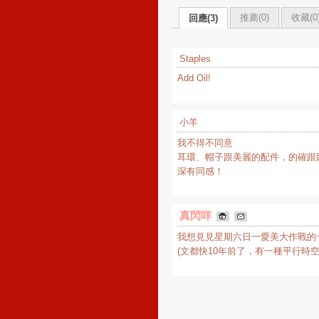
推薦(
0
)
收藏(
0
回應(3)
Staples
Add Oil!
小羊
我不得不同意
耳環、帽子跟美麗的配件，的確跟
深有同感！
真閃咩
我想見見星期六日一愛美大作戰的
(文都快10年前了，有一種平行時空