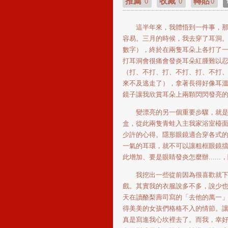
推薦
收藏
轉貼
0
0
0
這半年來，我體悟到一件事，那就
容易。三月的時候，我去穿了耳洞
數字），終於在兩隻耳朵上各打了
打耳洞會很痛會發炎耳朵紅腫難以
（打、不打、打、不打、打、不打、打
來不及逃走了），拿著長得好像耳
鏡子讓我欣賞耳朵上兩顆閃閃發亮
變漂亮的另一個重要步驟，就是脫
盒，從此兩隻青蛙入主我家浴室檯面，
少許的心得。隱形眼鏡適合穿各式
一氣的耳環，就不可以讓粗框眼鏡
此增加、要是眼睛發炎怎麼辦....
我挖出一些從前因為很喜歡就下手
戲。其實我的衣服說多不多，說少
天在讀酪梨壽司寫的「去他的萬一
得美美的女孩們格格不入的情節。
真是寫進我心坎裡去了。而我，幸