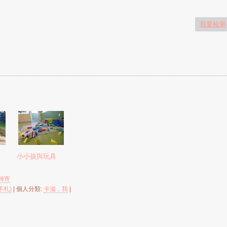
我要檢舉
小小孩與玩具
轉寄
手札)
| 個人分類:
卡滋，我
|