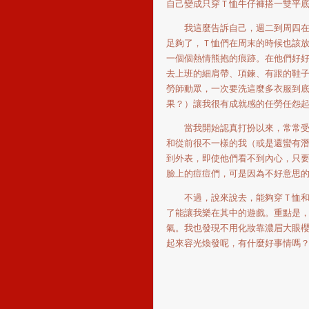
自己變成只穿Ｔ恤牛仔褲搭一雙平
我這麼告訴自己，週二到周四在da
足夠了，Ｔ恤們在周末的時候也該
一個個熱情熊抱的痕跡。在他們好
去上班的細肩帶、項鍊、有跟的鞋
勞師動眾，一次要洗這麼多衣服到
果？）讓我很有成就感的任勞任怨
當我開始認真打扮以來，常常受到
和從前很不一樣的我（或是還蠻有
到外表，即使他們看不到內心，只
臉上的痘痘們，可是因為不好意思
不過，說來說去，能夠穿Ｔ恤和牛
了能讓我樂在其中的遊戲。重點是
氣。我也發現不用化妝靠濃眉大眼
起來容光煥發呢，有什麼好事情嗎