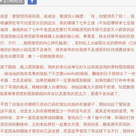
訂閱站台
是：要變漂亮很容易。或者說，要讓別人稱讚：「哇，你變漂亮了耶！」很
。根據胖肚哥可信度百分百的說法，我在嚷嚷了七年之後（不知從哪得來七這個
一個洞，徹底終結了七年中老是說想要打耳洞戴漂亮的耳環可是卻又小孬孬的說
忍受讓我無法妥善照顧等種種庸人自擾的疑心病。事實是，除去排隊等候的煎熬
、不打......無限痛苦的內心掙扎輪迴），直到站上火線豁出去的那時候（已
溫槍的釘槍的小姐迅雷不及掩耳、很有效率的在我來不及感受到任何感覺就拿出
的藍色水鑽耳環，噢！一切都無限美好。
下眼鏡，戴上隱形眼鏡。我終於拿出詠琳兒好久以前就送我的青蛙隱形眼鏡
綠油油的煞有其事的妝點了不怎麼colorful的檯面。爾後的日子我得出了一些
的衣服，尤其是裙裝。如果想戴帽子一定要換隱形眼鏡；如果想戴叮叮咚咚串連
擋住了耳環的風采。種種的庸人自擾情結，例如說戴太久眼睛不舒適、怕度數因
..，隨著漸漸習慣於隱形眼鏡的存在以及愛美的意志力，通通不攻自破了。
買了但放在衣櫃裡只供自己純欣賞以自娛的衣服裙子，開始玩起了變裝遊
也說不過去，但是女人的衣櫥裡總是少一件的這句名言，還真是有他的道理。昨
」的時候，其中一篇寫道他學成歸國後，發現自己一身Ｔ恤牛仔褲，和滿街打扮
讓我笑得前翻後仰，立刻拿給胖肚一起雅文共賞。我笑的是，酪梨壽司所寫的，
好不是因為歸國後才發現自己該改變，而是提早發現了再這樣下去不行，我得在