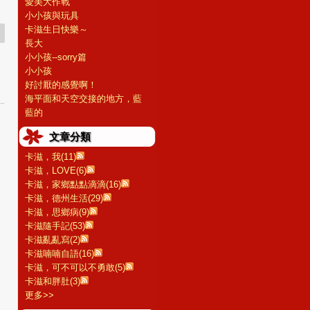
愛美大作戰
小小孩與玩具
卡滋生日快樂～
長大
小小孩--sorry篇
小小孩
好討厭的感覺啊！
海平面和天空交接的地方，藍
藍的
文章分類
卡滋，我(11)
卡滋，LOVE(6)
卡滋，家鄉點點滴滴(16)
卡滋，德州生活(29)
卡滋，思鄉病(9)
卡滋隨手記(53)
卡滋亂亂寫(2)
卡滋喃喃自語(16)
卡滋，可不可以不勇敢(5)
卡滋和胖肚(3)
更多
>>