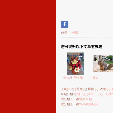
台長：
卡滋
您可能對以下文章有興趣
卡滋生日快樂～
期末
人氣(833) | 回應(3)| 推薦 (
0
)| 收藏 (
0
)|
全站分類:
心情日記(隨筆、日記、心情
此分類下一篇:
秘密基地
此分類上一篇:
小小孩與玩具