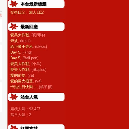
本台最新標籤
交換日記
、
旅人日記
應
最新回應
愛美大作戰
, (真閃咩)
奔波
, (kordl)
給小國王奇米
, (slwos)
Day 5
, (卡滋)
Day 5
, (Ball pen)
愛美大作戰
, (小羊)
愛美大作戰
, (Staples)
愛的前提
, (ya)
愛的兩大根基
, (ya)
卡滋生日快樂～
, (橘子貓)
站台人氣
累積人氣：
93,427
當日人氣：
2
訂閱本站