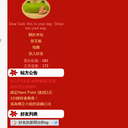
Dear God, this is your day. Show
me your way.
關於本站
經
留言板
地圖
加入好友
愛的鼓勵：
682
文章篇數：
172
站方公告
加入PS女孩 組隊瘋搶2百萬
超取登記送咖啡
綁定Hami Point 1點抵1元
1分鐘快速揪痛！
成為獨立小姐的滾錢心法
好友列表
好友的新聞台Blog