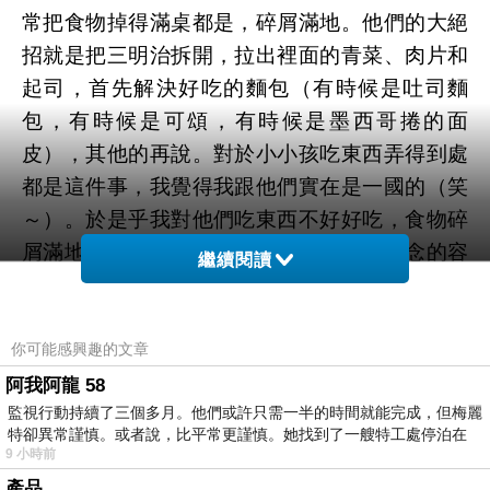
常把食物掉得滿桌都是，碎屑滿地。他們的大絕
招就是把三明治拆開，拉出裡面的青菜、肉片和
起司，首先解決好吃的麵包（有時候是吐司麵
包，有時候是可頌，有時候是墨西哥捲的面
皮），其他的再說。對於小小孩吃東西弄得到處
都是這件事，我覺得我跟他們實在是一國的（笑
～）。於是乎我對他們吃東西不好好吃，食物碎
屑滿地都是讓老師必須一邊清理一邊碎碎念的容
繼續閱讀
忍度就比較高。因為老師也常常把麵包屑弄得滿
身都是，嘴巴有破洞食物常常掉出來，喝飲料的
時候也常常有不小心（？）灑出來的時候，實在
你可能感興趣的文章
是沒有什麼立場去叫小小孩乖乖的吃東西。坐得
阿我阿龍 58
監視行動持續了三個多月。他們或許只需一半的時間就能完成，但梅麗
好好的在位置上像個乖仔一樣吃東西，就讓我覺
特卻異常謹慎。或者說，比平常更謹慎。她找到了一艘特工處停泊在
得非常欣慰了。
9 小時前
和小小孩在一起的日子，讓我覺得媽媽好偉
產品