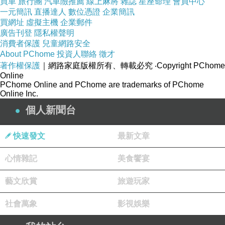
買車
旅行團
汽車險推薦
線上麻將
雜誌
星座命理
會員中心
累，常常回到家全身痠痛唉唉叫，還連續感冒了
一元簡訊
直播達人
數位憑證
企業簡訊
買網址
虛擬主機
企業郵件
三四次（小孩病毒真的超強），但是我最喜歡的
廣告刊登
隱私權聲明
話題就是這些小小孩，甚至不上班的日子，我還
消費者保護
兒童網路安全
About PChome
投資人聯絡
徵才
會想念他們這群結合了小天使和小惡魔的特性令
著作權保護
｜網路家庭版權所有、轉載必究
‧Copyright PChome
人又愛又恨又好氣又好笑的皮皮鬼呢！
Online
PChome Online and PChome are trademarks of PChome
我現在最希望這些小小孩好好的長大，平平
Online Inc.
安安又健健康康的，每天開開心心的吃喝玩樂，
個人新聞台
漸漸的越來越會講話，漸漸的學好多好多的東
西，更重要的是，長大後也不要把我忘記了，要
快速發文
最新文章
記得曾經有一個阿姨（要是說姊姊我會更高興）
心情雜記
美食饗宴
陪伴你們吃喝玩樂，當你們長大要離開到大班去
學習更多的時候，阿姨也會很開心（但內心在哭
藝文欣賞
旅遊玩家
泣）的祝福你們的。
社會萬象
影視娛樂