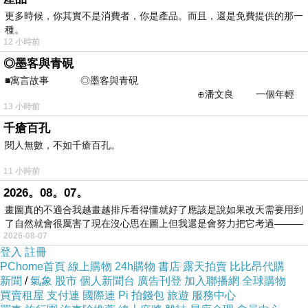
大，老師真不好當。因為不是自己的小孩，所以
更多時候，你其實不是消費者，你是產品。而且，還是免費提供的那一
種。
對小孩的耐心還是有限，雖然沒有真的發怒
12 小時前
（？），可是對於有些小小孩莫名的固執、莫名
◎墨客與青硯
的哭鬧、莫名的不乖的那個當下，還真的是深深
■寓言故事 ◎墨客與青硯
⊕潘文良 一個年輕
的感覺到力不從心的無力感。不過話說回來，被
13 小時前
的墨客，在京城的古玩肆裡
小小孩圍繞著，被小小孩一次又一次用稚嫩的聲
千瘡百孔
音操著不標準的國語含糊的叫著我的名字的時
閱人無數，不如千瘡百孔。
候，就有股莫名的開心感覺襲上心頭。這讓我常
11 小時前
常想著：被依賴的感覺真好。噢，原來我也可以
2026。08。07。
是別人的依賴，而不一定要依賴人。瞧，是不是
畫圖真的不適合我越畫越排斥看得懂就好了應該是說如果改天需要用到
我長大了呢？
了自然就會很厲害了現在沒心思在圖上但我還是會努力把它考過———
2026-08-07
不知不覺，我就愛上了這些小小孩。剛開始
登入
註冊
還想著要離他們遠遠的，免得他們以後長大就忘
PChome首頁
線上購物
24h購物
書店
露天拍賣
比比昂代購
新聞
/
氣象
股市
個人新聞台
廣告刊登
加入聯播網
全球購物
記我了。結果，我還是陷入了小小孩的網羅，已
買賣租屋
支付連
國際連
Pi 拍錢包
旅遊
服務中心
經到了不可自拔的地步。雖然下班後總是覺得好