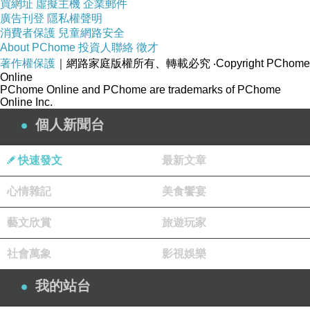
買網址
虛擬主機
企業郵件
圖
3.
拖
......
廣告刊登
隱私權聲明
消費者保護
兒童網路安全
圖
4.
拉
......
About PChome
投資人聯絡
徵才
圖
5.螽斯整個頭部沒入洞裡
......
著作權保護
｜網路家庭版權所有、轉載必究
‧Copyright PChome
Online
圖
6.
螽斯已成細腰蜂為幼蟲準備的存糧。
PChome Online and PChome are trademarks of PChome
Online Inc.
最後，細腰蜂將洞口用沙土填滿，即完成這幕儲糧大戲。
個人新聞台
細腰蜂把儲糧準備好了，我們也把肚子裡的液態存糧放空
了，準備上關刀山去定觀嘍！
快速發文
最新文章
車子沿著休息站附近的山路，一路爬到「勝興車站」，不
心情雜記
美食饗宴
進車站老街逕向右拐進產業道路，越爬越深入山裡，沿途
藝文欣賞
旅遊玩家
車輛也越來越少。最後，在一塊略大的空地停好車，就下
社會萬象
影視娛樂
車步行。 這四張圖是一路走來的風景，左上圖的大招牌下
有一塊空地，即是我們今天進行午餐的地點。
我的站台