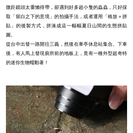
微距鏡頭太重懶得帶，卻遇到好多超小隻的蟲蟲，只好採
取「留白之下的意境」的拍攝手法，或者運用「格放＋拼
貼」的後製方式，拼湊成這一幅幅夏日山間的生態拼貼
圖。
從台中出發一路開往三義，然後在車亭休息站集合。下車
後，有人馬上發現廁所前的地板上，竟有一種外型超奇特
的迷你生物蠕動著！