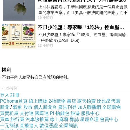
上回我曾講過，中華民國政府要的是一個真正會做
都花了好多時間尋覓自己的窩，在每個洞口停下、駐足、
事的專業團隊，而且要真正解決問題的團隊，而不
徘徊、挖挖封土，咦
......
這裡不對，咦
......
這裡也不是，然
19 小時前
是只會到處甩鍋的雙標團隊，最近民進黨
後飛走，再到下一個洞口，重複同樣的動作。傷腦筋，難
不只少吃鹽！專家曝「1吃法」控血壓、降膽固醇 - 得舒飲食(DASH Diet)
不只少吃鹽！專家曝「1吃法」控血壓、降膽固醇
道牠們沒有在自己的家門口做好記號嗎
?
- 得舒飲食(DASH Diet)
12 小時前
https://www.facebook.com/dietitiansophia/posts/p
權利
不做事的人總堅持自己有說話的權利。
23 小時前
登入
註冊
PChome首頁
線上購物
24h購物
書店
露天拍賣
比比昂代購
新聞
/
氣象
股市
個人新聞台
廣告刊登
加入聯播網
全球購物
我們耐心看了許久，終於看到一隻細腰蜂找到牠的窩了。
買賣租屋
支付連
國際連
Pi 拍錢包
旅遊
服務中心
買車
旅行團
汽車險推薦
線上麻將
雜誌
星座命理
會員中心
圖
1.
紅腳細腰蜂把巢穴的封土打開、清理。
一元簡訊
直播達人
數位憑證
企業簡訊
圖
2.
細腰蜂拖著螽斯準備進入巢穴。