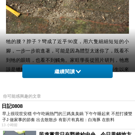
牠的腰？脖子？彎成了近乎
90
度，用六隻細細短短的小
腳，一步一步前進著，可能是因為體型太迷你了，既看不
到牠的眼睛，也看不到觸角。家旺學長從照片研判，牠應
該是蠟蟬的若蟲。牠的樣子很特別，完全超乎我有生以來
繼續閱讀
對於一般生物外型的認知，簡直像是從外星球空降的生命
體，讓我情不自禁地發出驚嘆！
你可能感興趣的文章
日記0808
於此同時，大約接近人體腰部高度的半空中，不斷有褐紅
早上很現世安穩 中午吃碗熱門的三媽臭臭鍋 下午午睡起來 不想打擾雙
色的身影盤旋著，還帶著一陣陣嗡嗡聲，定睛一看，原來
子J 做家事的節奏 出去散散步 有影片有真相：白海豚 在飲料
是紅腳細腰蜂，正抱著螽斯飛來飛去尋找巢穴。
13 小時前
民進黨昔日在野推給中央，今日甩鍋地方
細腰蜂有好多隻，地面上也有好幾個巢穴，每一隻細腰蜂