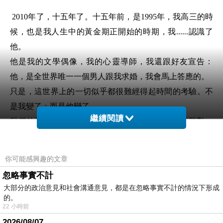
2010年了，十五年了。十五年前，是1995年，我高三的時
候，也是我人生中的黃金期正開始的時期，我......認識了
他。
他是我的文學偶像，我的心靈導師，我還跟好友宣告：
他，是全世界唯一一個男人跟我求婚，我會馬上答應的。
只是，這世界上的一切似乎都很難經得起時間的考驗。不
是我變了；而是他變了。
繼續閱讀
我們的初邂逅是在報紙上，一篇〈袋鼠通信〉讓我驚豔，
而後同學介紹的《
聽風的歌
》、《
1973年的彈珠玩具
》、
《
遇見100%的女孩
》，讓我開始對他產生好感，但真正讓
你可能感興趣的文章
我陷入迷戀而不可自拔的，則是《
挪威的森林
》（那時看
忽略事實不計
的還是大陸翻譯版，比時報的版本早出）。
大部分的政治意見和社會溝通意見，都是在忽略事實不計的情況下形成
有多少個夜晚，當同學們在挑燈夜讀準備聯考的時候，我
的。
22 小時前
卻是翻過《
挪威的森林
》，一遍又一遍。保守估計，我大
2026/08/07