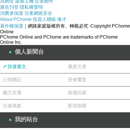
買網址
虛擬主機
企業郵件
廣告刊登
隱私權聲明
消費者保護
兒童網路安全
About PChome
投資人聯絡
徵才
著作權保護
｜網路家庭版權所有、轉載必究
‧Copyright PChome
Online
PChome Online and PChome are trademarks of PChome
Online Inc.
個人新聞台
快速發文
最新文章
心情雜記
美食饗宴
藝文欣賞
旅遊玩家
社會萬象
影視娛樂
我的站台