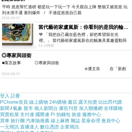
概逛過整個森林1000遍有了。那個時候，國內知道村上春
平時 崽崽幫忙過磅 都是玩一下玩一下 今天親自上陣 整個又被崽崽 玩
樹的讀者還不多，還沒引爆所謂的＂村上現象＂。
到水泄不通 塞到爆炸 / 不過從崽崽自己親
2026-08-07
之後的《
尋羊冒險記
》、《
世界末日與冷酷異境
》、《
舞
當代藝術家盧嵐新：你看到的是我的輪廓，還是你的故事？——藏在藍色裡的希望與光
舞舞
》、《
發條鳥年代記
》，則讓我真正見識到他不可思
💙 「我把自己藏在藍色裡，卻把希望留在光
議的深度魅力。尤其《
世界末日與冷酷異境
》，這樣一個
裡。」 當代藝術家盧嵐新在此幅兼具童趣靈動與
拗口嫌長的書名、穿插平行的故事結構，是我個人最鍾愛
14 小時前
抽象韻味的新作中，用湛藍的羽翼般色塊包覆著
的一本村上著作，也認為絕對是這個時代的經典代表作。
◎專家與頭銜
■寓言故事 ◎專家與頭銜
這時的村上，已經在台灣紅到不行，紅到我都不好意思承
⊕潘文良 在「新創
認我喜歡村上春樹了。
2026-08-07
之谷」裡——
登入
註冊
PChome首頁
線上購物
24h購物
書店
露天拍賣
比比昂代購
新聞
/
氣象
股市
個人新聞台
廣告刊登
加入聯播網
全球購物
買賣租屋
支付連
國際連
Pi 拍錢包
旅遊
服務中心
買車
旅行團
汽車險推薦
線上麻將
雜誌
星座命理
會員中心
一元簡訊
直播達人
數位憑證
企業簡訊