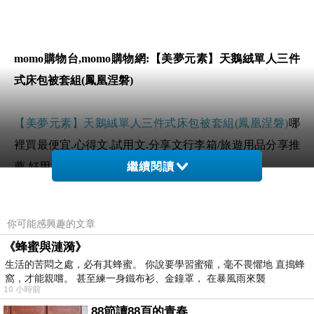
momo購物台,momo購物網:【美夢元素】天鵝絨單人三件
式床包被套組(鳳凰涅磐)
【美夢元素】天鵝絨單人三件式床包被套組(鳳凰涅磐)
哪
裡買最便宜.心得文.試用文.分享文行李箱/旅遊用品分享推
薦.好用.推薦.評價.熱銷.開箱文.優缺點比較
繼續閱讀
前幾天在逛街的時候看到
【美夢元素】天鵝絨單人三件式
你可能感興趣的文章
床包被套組(鳳凰涅磐)
覺得很心動而且正打算買
【美夢元
《蜂蜜與漣漪》
素】天鵝絨單人三件式床包被套組(鳳凰涅磐)
生活的苦悶之處，必有其蜂蜜。 你說要學習蜜獾，毫不畏懼地 直搗蜂
窩，才能親嚐。 甚至練一身鐵布衫、金鐘罩， 在暴風雨來襲
10 小時前
但是我想
【美夢元素】天鵝絨單人三件式床包被套組(鳳凰
88節讀88頁的青春