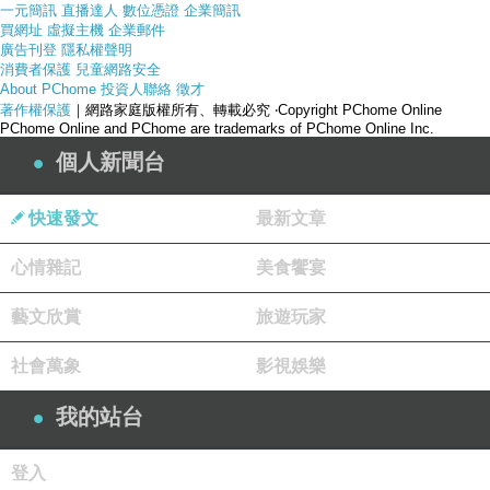
一元簡訊
直播達人
數位憑證
企業簡訊
買網址
虛擬主機
企業郵件
廣告刊登
隱私權聲明
消費者保護
兒童網路安全
About PChome
投資人聯絡
徵才
著作權保護
｜網路家庭版權所有、轉載必究
‧Copyright PChome Online
PChome Online and PChome are trademarks of PChome Online Inc.
個人新聞台
快速發文
最新文章
心情雜記
美食饗宴
藝文欣賞
旅遊玩家
社會萬象
影視娛樂
產品網址
我的站台
登入