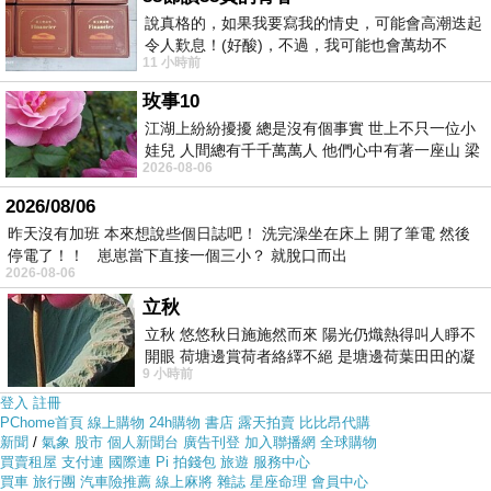
涅磐)
在網路上買應該會比較便宜，
【美夢元素】天鵝絨單
說真格的，如果我要寫我的情史，可能會高潮迭起
人三件式床包被套組(鳳凰涅磐)
而且24小時都能買，上網
令人歎息！(好酸)，不過，我可能也會萬劫不
11 小時前
復...，每天跪鍵盤還是被判了花心的罪
慢慢挑選，不用等店家開門也不用看店員臉色
玫事10
江湖上紛紛擾擾 總是沒有個事實 世上不只一位小
各大網路購物網為求有好業績都無所不用其極。因為momo
娃兒 人間總有千千萬萬人 他們心中有著一座山 梁
2026-08-06
山佛山泰華衡恆嵩 一山之高
都有送300元或是500元的折價卷!所以我建議可以上momo
2026/08/06
購物網來購買(
【美夢元素】天鵝絨單人三件式床包被套組
昨天沒有加班 本來想說些個日誌吧！ 洗完澡坐在床上 開了筆電 然後
(鳳凰涅磐)
)
停電了！！ 崽崽當下直接一個三小？ 就脫口而出
2026-08-06
立秋
立秋 悠悠秋日施施然而來 陽光仍熾熱得叫人睜不
開眼 荷塘邊賞荷者絡繹不絕 是塘邊荷葉田田的凝
9 小時前
望 風中飄逸的是映日荷花別樣紅
登入
註冊
PChome首頁
線上購物
24h購物
書店
露天拍賣
比比昂代購
新聞
/
氣象
股市
個人新聞台
廣告刊登
加入聯播網
全球購物
買賣租屋
支付連
國際連
Pi 拍錢包
旅遊
服務中心
買車
旅行團
汽車險推薦
線上麻將
雜誌
星座命理
會員中心