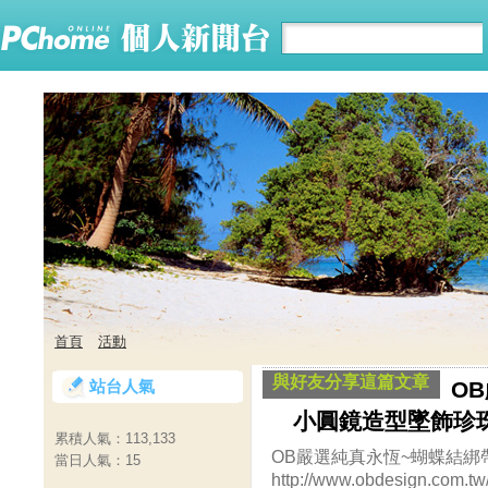
首頁
活動
與好友分享這篇文章
站台人氣
O
小圓鏡造型墜飾珍
累積人氣：
113,133
OB嚴選純真永恆~蝴蝶結
當日人氣：
15
http://www.obdesign.com.tw