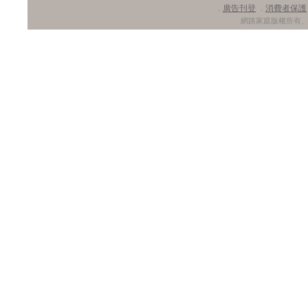
廣告刊登
消費者保護
．
．
網路家庭版權所有、轉載必究