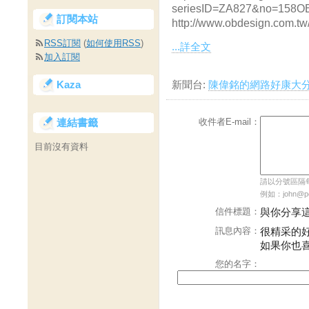
seriesID=ZA827&no
訂閱本站
http://www.obdesign.com.tw
RSS訂閱
(
如何使用RSS
)
...詳全文
加入訂閱
Kaza
新聞台:
陳偉銘的網路好康大
連結書籤
收件者E-mail：
目前沒有資料
請以分號區隔每個
例如：john@pch
信件標題：
與你分享
訊息內容：
很精采的
如果你也
您的名字：