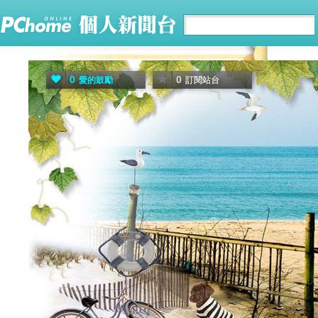
0
0
愛的鼓勵
訂閱站台