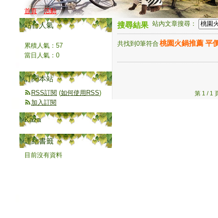
首頁
活動
站內文章搜尋：
站台人氣
搜尋結果
桃園火鍋推薦 平
共找到0筆符合
累積人氣：
57
當日人氣：
0
訂閱本站
RSS訂閱
(
如何使用RSS
)
第 1 /
加入訂閱
Kaza
連結書籤
目前沒有資料