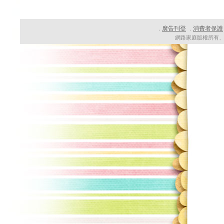
廣告刊登
消費者保護
．
．
網路家庭版權所有、轉載必究