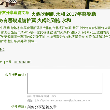
好友分享這篇文章
火鍋吃到飽 永和 2017年菜餐廳
夯有哪幾道請推薦 火鍋吃到飽 永和
莊中秋烤肉食材 年菜食譜部落格大推的台北濱江年菜 新莊中秋烤肉食材蘆竹火
 網路訂飯店年菜2017哪一家比較便宜 蘆竹火鍋料宅配@E@@E@土城團購美
17年菜餐廳哪一家訂比較好吃不油 土城團購美食樹林團購美食 有沒有訂2017年
網站,想訂年菜外帶 樹林...
詳全文
台:
| 台長：
simsm6b4tf8
收件者E-mail：
請以分號區隔每個E-mail
例如：john@pchome.com.tw;mary@pchome.com.tw
信件標題：
與你分享這篇文章