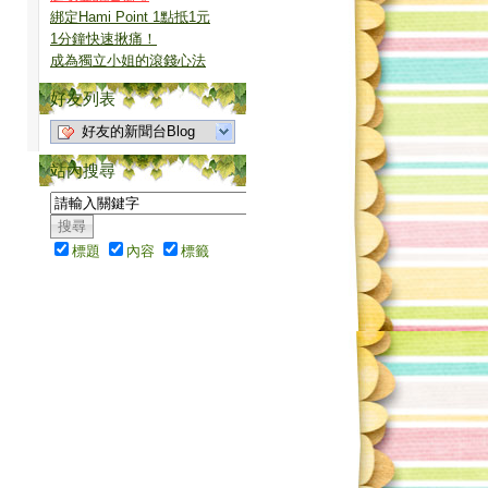
綁定Hami Point 1點抵1元
1分鐘快速揪痛！
成為獨立小姐的滾錢心法
好友列表
好友的新聞台Blog
站內搜尋
標題
內容
標籤