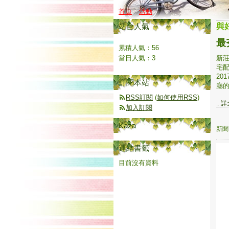
首頁
活動
站台人氣
與
最
累積人氣：
56
當日人氣：
3
新
宅配
20
訂閱本站
廳的
RSS訂閱
(
如何使用RSS
)
...
加入訂閱
Kaza
新聞
連結書籤
目前沒有資料