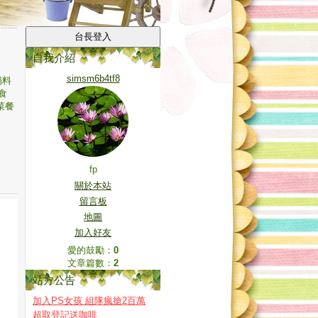
自我介紹
simsm6b4tf8
鍋料
食
菜餐
fp
關於本站
留言板
地圖
加入好友
愛的鼓勵：
0
文章篇數：
2
站方公告
加入PS女孩 組隊瘋搶2百萬
超取登記送咖啡