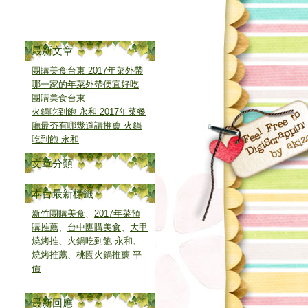
最新文章
團購美食台東 2017年菜外帶
哪一家的年菜外帶便宜好吃
團購美食台東
火鍋吃到飽 永和 2017年菜餐
廳最夯有哪幾道請推薦 火鍋
吃到飽 永和
文章分類
本台最新標籤
新竹團購美食
、
2017年菜預
購推薦
、
台中團購美食
、
大甲
燒烤推
、
火鍋吃到飽 永和
、
燒烤推薦
、
桃園火鍋推薦 平
價
最新回應