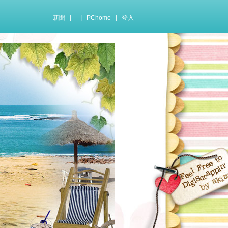
|
|
|
新聞
PChome
登入