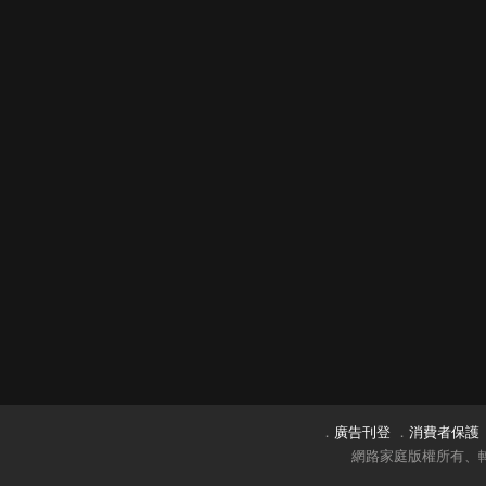
．
廣告刊登
．
消費者保護
網路家庭版權所有、轉載必究 