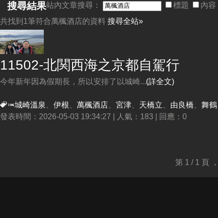
搜尋結果
站內文章搜尋：
標題
內容
共找到1筆符合
萬楓酒店
的資料
搜尋全站»
11502-北関西海之京都自駕行
今年新年因為假期長，所以安排了以城崎...
(詳全文)
城崎溫泉
、
伊根
、
萬楓酒店
、
宮津
、
天橋立
、
由良橋
、
舞鶴
發表時間：2026-05-03 19:34:27 | 人氣：183 | 回應：0
第 1 / 1 