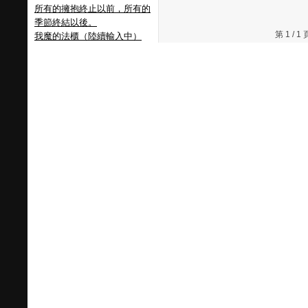
所有的擁抱終止以前，所有的
季節終結以後。
第 1 /
我魔的法櫃（陸續輸入中）