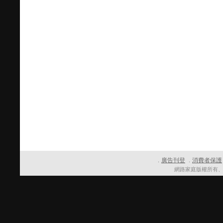
廣告刊登
消費者保護
．
．
網路家庭版權所有、轉載必究