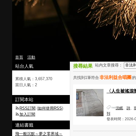
首頁
活動
站內文章搜尋：
站台人氣
搜尋結果
非法利益合唱團
共找到1筆符合
累積人氣：
3,657,370
當日人氣：
2
〈人生被搖滾
沈眠 Th
訂閱本站
RSS訂閱
(
如何使用RSS
)
沈眠
、
詩
、
刊
加入訂閱
發表時間：2026-04-
連結書籤
飛一般沉默～夢之零界域～