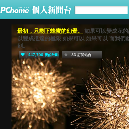
最初，只剩下蜂蜜的幻覺。
如果可以變成花的
以變成抵達的極限 如果可以 如果可以 而我
刻。
447,706
33
愛的鼓勵
訂閱站台