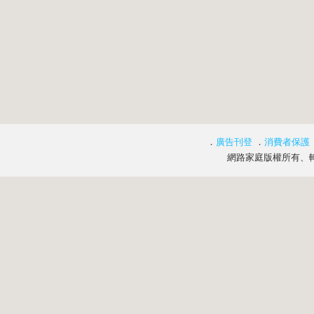
．
廣告刊登
．
消費者保護
網路家庭版權所有、轉載必究 