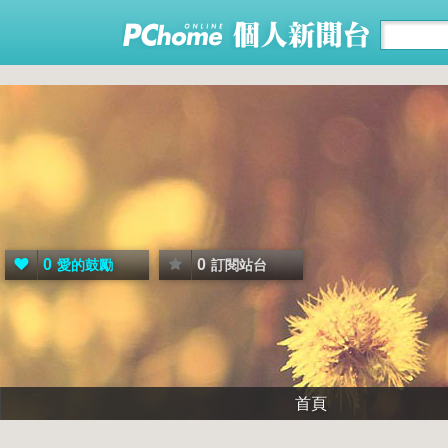
0
0
愛的鼓勵
訂閱站台
首頁