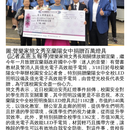
圖:聲樂家簡文秀至蘭陽女中捐贈百萬燈具
(記者孟憲玉報導)
聲樂家簡文秀長期關懷故鄉宜蘭，繼
今年一月致贈宜蘭縣政府國中小學〈迷人的音樂〉有聲書
教材及警消人員億光電子高效能手電筒，
3/18
日於母校蘭
陽女中舉辦校園安全記者會，特別捐贈蘭陽女中全校
LED
照明設備及億光電子高效能手電筒，由曾璧光校長代表受
贈，為守護校園安全盡一份心力。
簡文秀表示，近日校園治安亮紅燈事件頻傳，校園安全對
於學生而言至關重要，其中照明設備更是不容忽視。本次
蘭陽女中全校照明換裝
LED
燈具共計
1182
盞，市值約
140
萬
元，以強化教室、辦公室及走廊的照明，提供學生們明亮
且舒適的學習環境，保護學生們的視力健康，從而提升學
習效率。此外，更特別捐贈全校學生
1362
支，市值
30
萬元
的億光電子高效能
LED
手電筒，材質輕巧且攜帶方便，讓
晚歸的學生可以有效地自我安全防衛。對這件事，曾校長