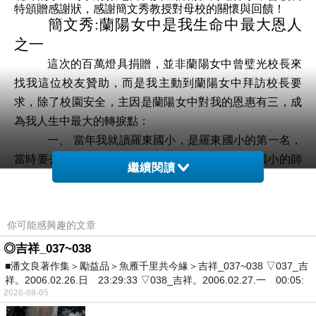
特
頒贈感謝狀，
感謝
簡文秀教授對母校的關懷與回饋
！
簡文秀
:
蘭陽女中是我生命中最大恩人
之一
這次的百萬燈具捐贈，並非蘭陽女中曾璧光校長來
找我這位校友贊助，而是我主動到蘭陽女中拜訪校長要
求，除了校園安全，主因是蘭陽女中對我的恩惠有三，成
為我人生中最大的轉捩點：
一、
當年我就讀羅東國小，是羅東國小的第一名，
當時要去考蘭陽女中入學考，羅東、公正及成功國小的師
繼續閱讀
長們，都說簡文秀一定會是去蘭陽女中拿狀元的，當天考
試我一看到考題，太簡單了！自信驕傲的我，還沒打鐘就
交卷，但我萬萬沒想到，後面還有一題
9
分的數學題沒有看
你可能感興趣的文章
到，結果我考了
109
名，這對一直是第一名的我來說，是非
◎吉祥_037~038
常大的打擊！雖然一樣順利進入蘭陽女中就讀，但這次的
■潘文良著作集＞勵益品＞魚雁千里共今緣＞吉祥_037~038 ▽037_吉
粗心自傲，讓我一輩子受到很好的啟示！
祥。2006.02.26.日 23:29:33 ▽038_吉祥。2006.02.27.一 00:05:
二、
當時的蘭陽女中有對優秀學生減免學雜費，每
2026-08-05
次註冊學費我只需要繳交
12-13
元，且就讀的三年都領到第
…