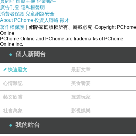
買網址
虛擬主機
企業郵件
廣告刊登
隱私權聲明
消費者保護
兒童網路安全
About PChome
投資人聯絡
徵才
著作權保護
｜網路家庭版權所有、轉載必究
‧Copyright PChome
Online
PChome Online and PChome are trademarks of PChome
Online Inc.
個人新聞台
快速發文
最新文章
心情雜記
美食饗宴
藝文欣賞
旅遊玩家
社會萬象
影視娛樂
我的站台