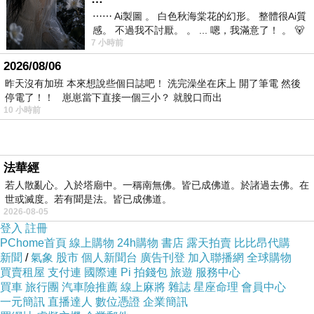
一名獎學金，這對家境貧寒的我來說，無疑是雪中送炭，
⋯⋯ Ai製圖 。 白色秋海棠花的幻形。 整體很Ai質
感。 不過我不討厭。 。 ... 嗯，我滿意了！ 。 🐻
也是對清寒學生的一種鼓勵與肯定的方式！
7 小時前
昨中
三、
由於家境清寒，我問住隔壁的叔叔甚麼行業最
2026/08/06
賺錢
?
叔叔回答：「妳長相可愛又會唱歌，去台北當舞女
昨天沒有加班 本來想說些個日誌吧！ 洗完澡坐在床上 開了筆電 然後
最賺錢！既然只要跳跳舞、唱唱歌就可以賺很多錢」，我
停電了！！ 崽崽當下直接一個三小？ 就脫口而出
便開心的向當時的導師韓美月請益，不料我卻被韓老師當
10 小時前
場痛斥「全校第一名去當舞女，敗壞校風，萬萬不
可！」，可是我問老師，家裡沒錢我必須要幫忙賺錢養家
該怎麼辦
?
韓老師對我說「可以去考師專，讀師專不用繳學
法華經
費還有零用錢，畢業後還能有工作」，太棒了！這等於是
若人散亂心。入於塔廟中。一稱南無佛。皆已成佛道。於諸過去佛。在
世或滅度。若有聞是法。皆已成佛道。
一次解決了所有問題，現在想想，如果沒有韓美月老師的
2026-08-05
當頭棒喝，我可能會是當年的紅牌舞女。
登入
註冊
對於蘭陽女中的三大恩惠，我一輩子謹記於心，很
PChome首頁
線上購物
24h購物
書店
露天拍賣
比比昂代購
新聞
/
氣象
股市
個人新聞台
廣告刊登
加入聯播網
全球購物
欣慰我沒有令師長們失望，成為臺灣學歷資歷都最好的聲
買賣租屋
支付連
國際連
Pi 拍錢包
旅遊
服務中心
樂家，所以我也希望能盡我最大的力量，報答母校的恩
買車
旅行團
汽車險推薦
線上麻將
雜誌
星座命理
會員中心
情！
一元簡訊
直播達人
數位憑證
企業簡訊