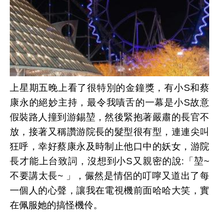
上星期五晚上看了很特別的金鐘獎，有小S和蔡
康永的絕妙主持，最令我嘖舌的一幕是小S故意
假裝路人撞到游錫堃，然後緊抱著嚴肅的長官不
放，接著又稱讚游院長的髮型很有型，連連尖叫
狂呼，幸好蔡康永及時制止他口中的妖女，游院
長才能上台致詞，沒想到小S又親密的說:「堃~
不要講太長~ 」，儼然是情侶的叮嚀又道出了每
一個人的心聲，讓我在電視機前面哈哈大笑，實
在佩服她的搞怪機伶。