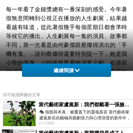
每一年看了金鐘獎總有一番深刻的感受。今年暑
假無意間轉到公視正在播放的人生劇展，結果越
看越有味道，從此暑假幾乎每個星期日都會準時
等候它的播出。人生劇展每一集的演員、故事都
不同，第一次看是由何豪傑跟蔡燦得演出的「手
機有鬼」，說到蔡燦得還要特別提一下，她是我
小學的偶像，小時後最愛看她演單元劇，在張菲
繼續閱讀
的”笑星撞地球”也一定要看到她才有節目看完的
感覺。現在的她變得很有女人味了，每次看到她
都覺得很親切，好像是隔壁大姊姊一樣。至於何
你可能感興趣的文章
豪傑，誰叫他死會了，偏不說他。
當代藝術家盧嵐新：我們都戴著一張臉，可真正的自己，總藏在那些被塗抹、被覆蓋的痕跡裡
🎭 假面與本真：被覆蓋下的靈魂真容 當代藝術家
我覺得台灣的創意實在無限，然而台灣的電視台
盧嵐新在此幅極具戲劇張力與心理深度的新作中，
23 小時前
運用質感豐富的紙材肌理、墨痕與大膽的
一直忘記自己有這一塊寶，儘向國外買版權或是