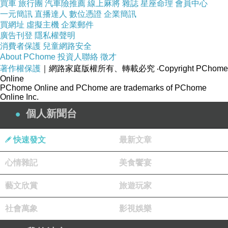
當我看到頒獎人揭曉最佳女配角，鏡頭拍到范瑞
買車
旅行團
汽車險推薦
線上麻將
雜誌
星座命理
會員中心
一元簡訊
直播達人
數位憑證
企業簡訊
君的時候，我心理突然有一種感覺，覺得有一天
買網址
虛擬主機
企業郵件
我也會看到王永潔出現在這個畫面中，雖然最後
廣告刊登
隱私權聲明
消費者保護
兒童網路安全
范瑞君沒有拿下獎項，我心理已經認定她拿到
About PChome
投資人聯絡
徵才
了。永潔我相信你一定行的，只不過你要先練習
著作權保護
｜網路家庭版權所有、轉載必究
‧Copyright PChome
微笑不要太僵喔，以後競爭對手是很強的!哈哈!
Online
PChome Online and PChome are trademarks of PChome
范瑞君也說”既然評審是以專業眼光來評審，我只
Online Inc.
好乖乖回家再練習囉”永潔聽到了沒，要多練習
個人新聞台
喔。之後的頒獎也有爭議性強的，不過大致上我
都覺得評審很厲害，得獎人都是戲劇底子強的人
快速發文
最新文章
物。
心情雜記
美食饗宴
最近也看了不少電影和永潔的戲，我還正在寫感
藝文欣賞
旅遊玩家
想(可見很多話)，近請期待吧。
社會萬象
影視娛樂