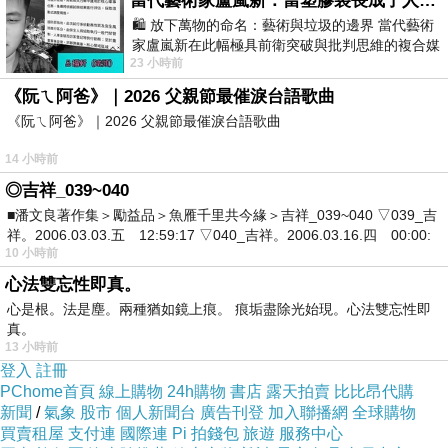
當代藝術家盧嵐新：當塑膠袋長成了人的模樣，我們的目光是否學會了放下偏見？
拿賣臉蛋的偶像拍一些不成熟的連續劇，撥些韓
🛍️ 放下萬物的命名：藝術與垃圾的邊界 當代藝術
劇日劇偶像劇，當然以上也有品質不錯的，只是
家盧嵐新在此幅極具前衛突破與批判思維的複合媒
這樣做不知會埋沒多少好人才。而這次公視得獎
23 小時前
材新作中，直接將被大眾定義為廢棄物
的「兩隻魚，游啊游上岸」是一部很有創意的單
《阮ㄟ阿爸》｜2026 父親節最催淚台語歌曲
《阮ㄟ阿爸》｜2026 父親節最催淚台語歌曲
元劇，敘說兩個偷渡客以為中了彩券頭獎，怕被
拆穿身分而寧願讓寄居家庭楷油不敢親自領獎;
14 小時前
此刻村子另一頭有著村民們一窩蜂追著一位智能
◎吉祥_039~040
不足的少女，以為她句句報明牌而尊為仙姑，其
■潘文良著作集＞勵益品＞魚雁千里共今緣＞吉祥_039~040 ▽039_吉
祥。2006.03.03.五 12:59:17 ▽040_吉祥。2006.03.16.四 00:00:
母再藉著大家的深信不疑收取費用養家，然而少
10 小時前
女只是個普通再不過的平凡人，智能不足的她永
心法雙忘性即真。
遠不懂外人在這文明複雜世界的追求。這一齣90
心是根。法是塵。兩種猶如鏡上痕。 痕垢盡除光始現。心法雙忘性即
真。
分鐘的單元劇也打敗了幾十集的長篇連續劇，讓
13 小時前
我覺得評審好眼光，可以藉此鼓勵許多有創意的
登入
註冊
PChome首頁
線上購物
24h購物
書店
露天拍賣
比比昂代購
導演再接再厲。
新聞
/
氣象
股市
個人新聞台
廣告刊登
加入聯播網
全球購物
買賣租屋
支付連
國際連
Pi 拍錢包
旅遊
服務中心