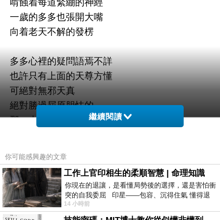
啃蝕着每道緊綳的神經
一歲的多多也張開大嘴
向着老天不解的發楞
多多心裡的疑問語焉不詳
也許只有上面的天尊方懂
可絕對無邪天真
絕對勝過屈原胆怯的
繼續閱讀
那一大堆無解的天問
尤其面對當下
你可能感興趣的文章
那一道道奈米級的
工作上官印相生的柔順智慧 | 命理知識
白色封口敕令
你現在的退讓，是看懂局勢後的選擇，還是害怕衝
「天問者，屈原之作也，何不言問天，天尊不可
突的自我委屈 印星——包容、沉得住氣 懂得退
14 小時前
一步觀察，不會
測，故曰天間也。」載王逸楚辭注。