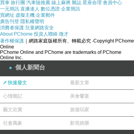
買車
旅行團
汽車險推薦
線上麻將
雜誌
星座命理
會員中心
一元簡訊
直播達人
數位憑證
企業簡訊
買網址
虛擬主機
企業郵件
廣告刊登
隱私權聲明
消費者保護
兒童網路安全
About PChome
投資人聯絡
徵才
著作權保護
｜網路家庭版權所有、轉載必究
‧Copyright PChome
Online
PChome Online and PChome are trademarks of PChome
Online Inc.
個人新聞台
快速發文
最新文章
心情雜記
美食饗宴
藝文欣賞
旅遊玩家
社會萬象
影視娛樂