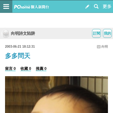
向明詩文陷阱
訂閱
我的
2003-06-21 18:12:31
向明
多多問天
留言 0
收藏 0
推薦 0