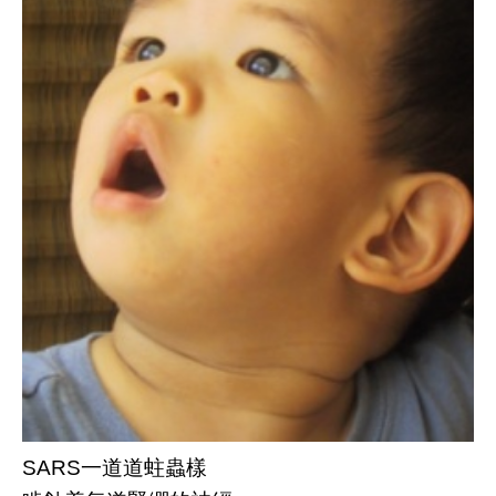
SARS一道道蛀蟲樣