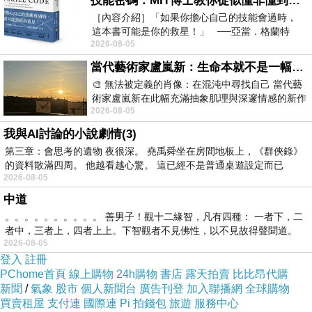
技能密碼：MIT博士教你從似懂非懂到穩定輸出，把專業變事業的職能升級攻略 /麥特．比恩(容錯)
［內容介紹］「如果你擔心自己的技能會過時，
這本書可能是你的救星！」 ──亞當．格蘭特
2026-08-05
（Adam Grant），《
當代藝術家盧嵐新：生命本就不是一幅能被定義的肖像，在混亂與交疊中拼湊完整的靈魂
🎨 無法被定義的肖像：在混沌中尋找自己 當代藝
術家盧嵐新在此幅充滿抽象肌理與深邃情感的新作
2026-08-05
中，以灰白為基底，交織著塗抹、刮擦與
我與AI討論的小說劇情(3)
第三章：會思考的遺物 夜很深。 堯禹舜坐在房間地板上，《群俠錄》
的資料散滿四周。 他越看越心驚。 這已經不是普通桌遊設定而已
2026-08-05
中道
。。。。。。。。。。 善男子！觀十二緣智，凡有四種： 一者下，二
者中，三者上，四者上上。下智觀者不見佛性，以不見故得聲聞道。
2026-08-05
登入
註冊
PChome首頁
線上購物
24h購物
書店
露天拍賣
比比昂代購
新聞
/
氣象
股市
個人新聞台
廣告刊登
加入聯播網
全球購物
買賣租屋
支付連
國際連
Pi 拍錢包
旅遊
服務中心