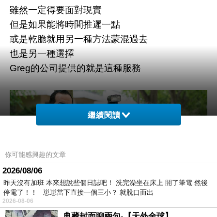
雖然一定得要面對現實
但是如果能將時間推遲一點
或是乾脆就用另一種方法蒙混過去
也是另一種選擇
Greg的公司提供的就是這種服務
繼續閱讀
你可能感興趣的文章
2026/08/06
昨天沒有加班 本來想說些個日誌吧！ 洗完澡坐在床上 開了筆電 然後
停電了！！ 崽崽當下直接一個三小？ 就脫口而出
2026-08-06
典藏封面聊兩句-【天外金球】