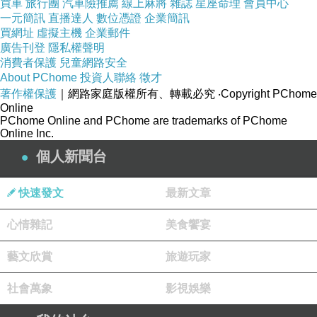
買車
旅行團
汽車險推薦
線上麻將
雜誌
星座命理
會員中心
一元簡訊
直播達人
數位憑證
企業簡訊
買網址
虛擬主機
企業郵件
廣告刊登
隱私權聲明
兩人一拍即合
消費者保護
兒童網路安全
隨即約出去約會
About PChome
投資人聯絡
徵才
著作權保護
｜網路家庭版權所有、轉載必究
‧Copyright PChome
Online
Greg帶著滿滿的愉悅去上班
PChome Online and PChome are trademarks of PChome
Online Inc.
迎接這次的任務
個人新聞台
委託人想要和情婦去旅遊
快速發文
最新文章
心情雜記
美食饗宴
藝文欣賞
旅遊玩家
社會萬象
影視娛樂