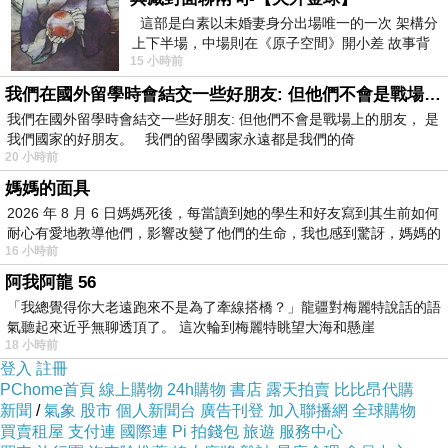
公司提供很多不同的方案
這部是白素以未婚妻身分出場唯一的一次 架構分
也有很多成功的案例
上下半場，中場則在《原子空間》開小差 故事背
15 小時前
景影射西藏境外流亡 地下組織
Greg在一次的任務中
我們在國外留學時會結交一些好朋友: 但他們不會是戰場上的朋友
我們在國外留學時會結交一些好朋友: 但他們不會是戰場上的朋友， 是
因為一起狗狗的意外
我們國家的好朋友。 我們的留學國家永遠都是我們的倚
認識了飼主Flo
20 小時前
媽媽的面具
2026 年 8 月 6 日媽媽死後，每當讀到她的學生和好友寫到其生前如何
耐心有愛地教導他們，影響改變了他們的生命，我也感到驚訝，媽媽的
16 小時前
阿我阿龍 56
「我總覺得你大老遠跑來不是為了牽線搭橋？」龍疆對梅麗特說話的語
氣聽起來近乎無聊透頂了。 這次輪到梅麗特眺望大海和懸崖
18 小時前
登入
註冊
PChome首頁
線上購物
24h購物
書店
露天拍賣
比比昂代購
新聞
/
氣象
股市
個人新聞台
廣告刊登
加入聯播網
全球購物
買賣租屋
支付連
國際連
Pi 拍錢包
旅遊
服務中心