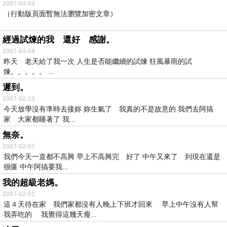
2007-04-04
（行動版頁面暫無法瀏覽加密文章）
經過試煉的我 還好 感謝。
2007-04-04
昨天 老天給了我一次 人生是否能繼續的試煉 狂風暴雨的試
煉。。。。。 ...
遲到。
2007-02-13
今天放學沒有準時去接妳 妳生氣了 我真的不是故意的 我們去阿搞
家 大家都睡著了 我...
無奈。
2007-02-07
我們今天一直都不高興 早上不高興完 好了 中午又來了 到現在還是
很僵 中午阿搞要我...
我的超級老媽。
2007-02-01
這４天待在家 我們家都沒有人晚上下班才回來 早上中午沒有人幫
我弄吃的 我覺得這幾天瘦...