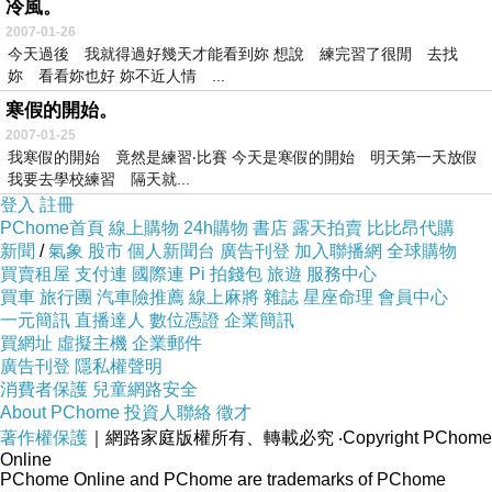
冷風。
2007-01-26
今天過後 我就得過好幾天才能看到妳 想說 練完習了很閒 去找
妳 看看妳也好 妳不近人情 ...
寒假的開始。
2007-01-25
我寒假的開始 竟然是練習‧比賽 今天是寒假的開始 明天第一天放假
我要去學校練習 隔天就...
登入
註冊
PChome首頁
線上購物
24h購物
書店
露天拍賣
比比昂代購
新聞
/
氣象
股市
個人新聞台
廣告刊登
加入聯播網
全球購物
買賣租屋
支付連
國際連
Pi 拍錢包
旅遊
服務中心
買車
旅行團
汽車險推薦
線上麻將
雜誌
星座命理
會員中心
一元簡訊
直播達人
數位憑證
企業簡訊
買網址
虛擬主機
企業郵件
廣告刊登
隱私權聲明
消費者保護
兒童網路安全
About PChome
投資人聯絡
徵才
著作權保護
｜網路家庭版權所有、轉載必究
‧Copyright PChome
Online
PChome Online and PChome are trademarks of PChome