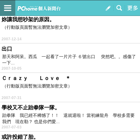
如果有妳在 世界都不一樣
訂閱
我的
妳讓我想吵架的原因。
（行動版頁面暫無法瀏覽加密文章）
2007-12-14
出口
那天和阿呆。西瓜 一起看了一片片子 ６號出口 突然吧。。感傷了
一下...
2007-10-05
Ｃｒａｚｙ Ｌｏｖｅ ＊
（行動版頁面暫無法瀏覽加密文章）
2007-07-31
學校又不止跆拳隊一隊。
跆拳隊 我已經不稀憾了！！ 退就退啦！ 當初練龍舟 學校多需要
我們 現在勒？ 也是你們愛...
2007-07-03
或許投錯了胎。