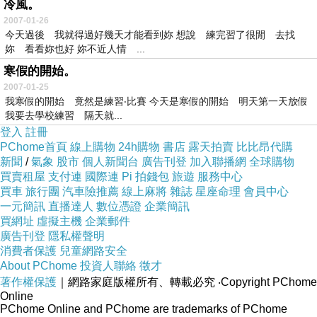
冷風。
2007-01-26
今天過後 我就得過好幾天才能看到妳 想說 練完習了很閒 去找
妳 看看妳也好 妳不近人情 ...
寒假的開始。
2007-01-25
我寒假的開始 竟然是練習‧比賽 今天是寒假的開始 明天第一天放假
我要去學校練習 隔天就...
登入
註冊
PChome首頁
線上購物
24h購物
書店
露天拍賣
比比昂代購
新聞
/
氣象
股市
個人新聞台
廣告刊登
加入聯播網
全球購物
買賣租屋
支付連
國際連
Pi 拍錢包
旅遊
服務中心
買車
旅行團
汽車險推薦
線上麻將
雜誌
星座命理
會員中心
一元簡訊
直播達人
數位憑證
企業簡訊
買網址
虛擬主機
企業郵件
廣告刊登
隱私權聲明
消費者保護
兒童網路安全
About PChome
投資人聯絡
徵才
著作權保護
｜網路家庭版權所有、轉載必究
‧Copyright PChome
Online
PChome Online and PChome are trademarks of PChome