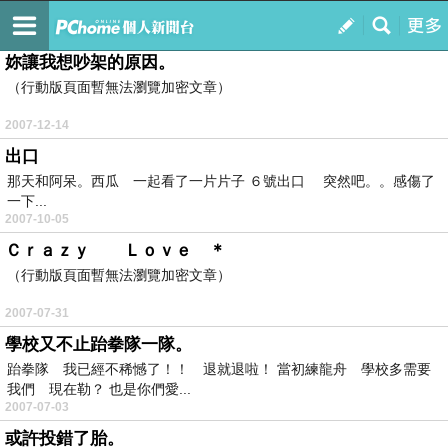
如果有妳在 世界都不一樣
訂閱
我的
妳讓我想吵架的原因。
（行動版頁面暫無法瀏覽加密文章）
2007-12-14
出口
那天和阿呆。西瓜 一起看了一片片子 ６號出口 突然吧。。感傷了
一下...
2007-10-05
Ｃｒａｚｙ Ｌｏｖｅ ＊
（行動版頁面暫無法瀏覽加密文章）
2007-07-31
學校又不止跆拳隊一隊。
跆拳隊 我已經不稀憾了！！ 退就退啦！ 當初練龍舟 學校多需要
我們 現在勒？ 也是你們愛...
2007-07-03
或許投錯了胎。