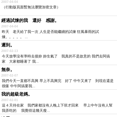
2007-04-04
（行動版頁面暫無法瀏覽加密文章）
經過試煉的我 還好 感謝。
2007-04-04
昨天 老天給了我一次 人生是否能繼續的試煉 狂風暴雨的試
煉。。。。。 ...
遲到。
2007-02-13
今天放學沒有準時去接妳 妳生氣了 我真的不是故意的 我們去阿搞
家 大家都睡著了 我...
無奈。
2007-02-07
我們今天一直都不高興 早上不高興完 好了 中午又來了 到現在還是
很僵 中午阿搞要我...
我的超級老媽。
2007-02-01
這４天待在家 我們家都沒有人晚上下班才回來 早上中午沒有人幫
我弄吃的 我覺得這幾天瘦...