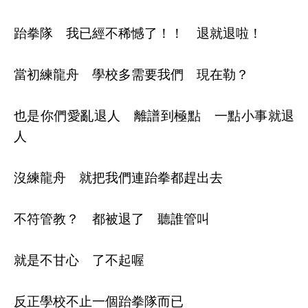
跆拳隊 我已經不稀憾了！！ 退就退啦！
當初練龍舟 學校多需要我們 現在勒？
也是你們愛亂退人 離譜到極點 一點小事就退
人
沒練龍舟 就把我們連跆拳都趕出去
不符管教？ 都被退了 聽誰管叫
就是不甘心 了不起喔
反正學校不止一個跆拳隊而已