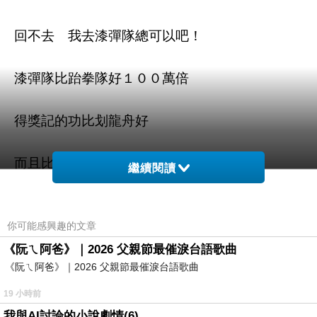
回不去 我去漆彈隊總可以吧！
漆彈隊比跆拳隊好１００萬倍
得獎記的功比划龍舟好
而且比跆拳刺激 又很好玩
繼續閱讀
雖然要花很多錢 被打到也很痛
你可能感興趣的文章
但怎麼算 就是比龍舟比跆拳好
《阮ㄟ阿爸》｜2026 父親節最催淚台語歌曲
《阮ㄟ阿爸》｜2026 父親節最催淚台語歌曲
哼哼～
19 小時前
我與AI討論的小說劇情(6)