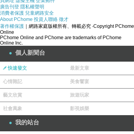
買網址
虛擬主機
企業郵件
廣告刊登
隱私權聲明
消費者保護
兒童網路安全
磯磯
About PChome
投資人聯絡
徵才
2007-08-23 20:16:37
著作權保護
｜網路家庭版權所有、轉載必究
‧Copyright PChome
你們對話也太好笑了吧= =又矮又胖哈哈哈
Online
版主回應
PChome Online and PChome are trademarks of PChome
Online Inc.
哈哈~需要級數的..
2007-10-08 08:55:17
個人新聞台
快速發文
最新文章
︴詭譎＊娃ㄦ⊿
2007-07-28 21:25:54
心情雜記
美食饗宴
對對對 我沒資格笑你!!!
藝文欣賞
旅遊玩家
誰跟你胖!!
超想你們的ˊ˙ˋ
社會萬象
影視娛樂
版主回應
我的站台
就是沒資格 ㄌㄩㄝ～