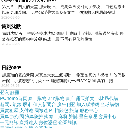
第六章：四人的天堂 那天晚上。 堯禹舜再次回到了夢境。 白色荒原比
以前更加遼闊。 天空漂浮著大量發光文字，像無數人的思想被掛
2026-08-05
雋刻沈默
雋刻沈默 夜，把影子拉成沈默 燈關上 也關上了對話 沸騰過的海水 終
於在礁石的懷抱中冷卻 结成一層 不再有起伏的鹽海
2026-08-05
日記0805
趙麗穎的復婚新聞 果真是大女主氣場呀！ 希望是真的！祝福！ 他們很
班配，小孩想想很可愛 ~~~ 睡覺前爬到一堆LV的新聞 真的，把
無聊到荒。
上一篇：
2026-08-05
登入
註冊
PChome首頁
線上購物
24h購物
書店
露天拍賣
比比昂代購
新聞
/
氣象
股市
個人新聞台
廣告刊登
加入聯播網
全球購物
買賣租屋
支付連
國際連
Pi 拍錢包
旅遊
服務中心
買車
旅行團
汽車險推薦
線上麻將
雜誌
星座命理
會員中心
一元簡訊
直播達人
數位憑證
企業簡訊