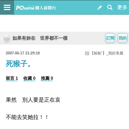
如果有妳在 世界都不一樣
訂閱
我的
2007-06-17 21:29:18
【鯨鯨ˇ】_我好美麗
死猴子。
留言 1
收藏 0
推薦 0
果然 別人要是正在哀
不能去笑她拉！！