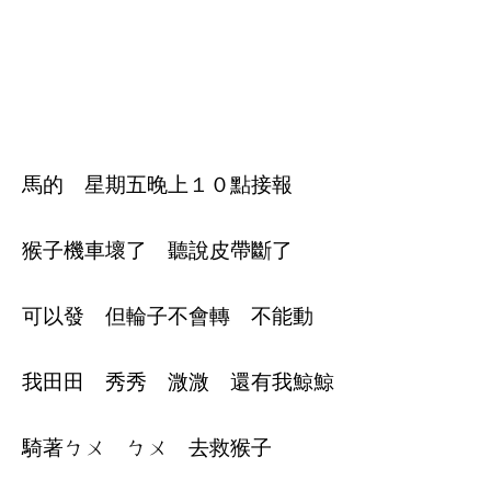
馬的 星期五晚上１０點接報
猴子機車壞了 聽說皮帶斷了
可以發 但輪子不會轉 不能動
我田田 秀秀 溦溦 還有我鯨鯨
騎著ㄅㄨ ㄅㄨ 去救猴子