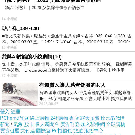
《阮ㄟ阿爸》｜2026 父親節最催淚台語歌曲
隔天星期六換我 真的很神
《阮ㄟ阿爸》｜2026 父親節最催淚台語歌曲
14 小時前
我也是１０點要從楠梓去國賓接寶貝下班
◎吉祥_039~040
■潘文良著作集＞勵益品＞魚雁千里共今緣＞吉祥_039~040 ▽039_吉
祥。2006.03.03.五 12:59:17 ▽040_吉祥。2006.03.16.四 00:00:
騎到左營高鐵 突然聽到 ㄎㄧㄞ ㄎㄧㄞ
10 小時前
我與AI討論的小說劇情(10)
就熄掉了 我還在想 是縮鋼 爆胎 還是
第十章：炎王的代價 清晨。 堯禹舜是被系統提示音吵醒的。 電腦螢幕
不停閃爍。 DreamSeed自動推送了大量新訊息。 【異常卡牌使用
22 小時前
我檢查了一下 靠～～～～～
有氣質又讓人感覺舒服的女人
好希望來跳舞的女人 都是這種氣質美女 看起來舒
再發的時候輪子不轉了 跟猴子一樣 皮帶斷了
服、舒心 相處如沐春風 不會大呼小叫 指揮我要站
2026-08-05
哪個位子 妳老幾？？
登入
註冊
很不幸的是 附近沒修車廠
PChome首頁
線上購物
24h購物
書店
露天拍賣
比比昂代購
新聞
/
氣象
股市
個人新聞台
廣告刊登
加入聯播網
全球購物
買賣租屋
支付連
國際連
Pi 拍錢包
旅遊
服務中心
我想說把車遷回楠梓 很遠