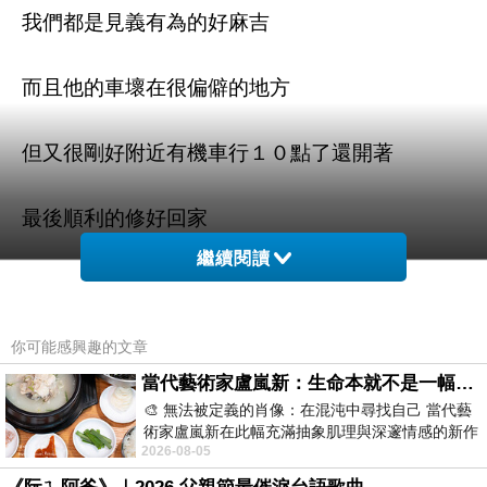
我們都是見義有為的好麻吉
而且他的車壞在很偏僻的地方
但又很剛好附近有機車行１０點了還開著
最後順利的修好回家
繼續閱讀
你可能感興趣的文章
當代藝術家盧嵐新：生命本就不是一幅能被定義的肖像，在混亂與交疊中拼湊完整的靈魂
🎨 無法被定義的肖像：在混沌中尋找自己 當代藝
術家盧嵐新在此幅充滿抽象肌理與深邃情感的新作
ㄚ我勒～ 星期五偷笑她
2026-08-05
中，以灰白為基底，交織著塗抹、刮擦與