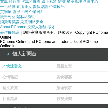
買車
旅行團
汽車險推薦
線上麻將
雜誌
星座命理
會員中心
一元簡訊
直播達人
數位憑證
企業簡訊
買網址
虛擬主機
企業郵件
但突然我的救命恩人出現了
廣告刊登
隱私權聲明
消費者保護
兒童網路安全
About PChome
投資人聯絡
徵才
一個中年男子吧 或許他真的很閒
著作權保護
｜網路家庭版權所有、轉載必究
‧Copyright PChome
Online
PChome Online and PChome are trademarks of PChome
他說他在台南蓋房子的 剛好要回屏東
Online Inc.
個人新聞台
他幫我推車 一路從楠梓推到鳳山
快速發文
最新文章
到了鳳山很高興 我一直謝謝那個人
心情雜記
美食饗宴
因為普通人 因該才不會那麼好心
藝文欣賞
旅遊玩家
社會萬象
影視娛樂
後來寶貝跑來找我 我們相遇了