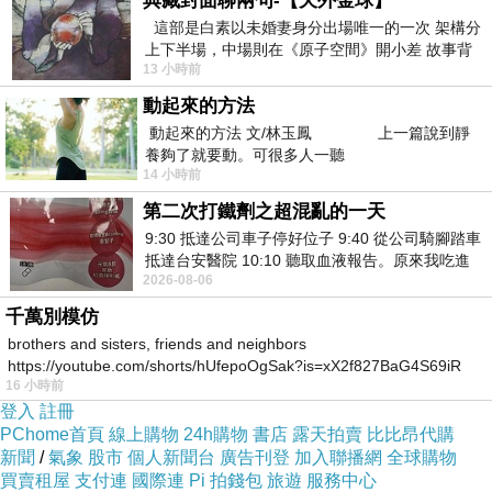
典藏封面聊兩句-【天外金球】
這部是白素以未婚妻身分出場唯一的一次 架構分
上下半場，中場則在《原子空間》開小差 故事背
13 小時前
景影射西藏境外流亡 地下組織
動起來的方法
動起來的方法 文/林玉鳳 上一篇說到靜
養夠了就要動。可很多人一聽
14 小時前
第二次打鐵劑之超混亂的一天
9:30 抵達公司車子停好位子 9:40 從公司騎腳踏車
抵達台安醫院 10:10 聽取血液報告。原來我吃進
2026-08-06
去的 B12 彌可保並非沒有吸收而是超
千萬別模仿
brothers and sisters, friends and neighbors
https://youtube.com/shorts/hUfepoOgSak?is=xX2f827BaG4S69iR
16 小時前
https
登入
註冊
PChome首頁
線上購物
24h購物
書店
露天拍賣
比比昂代購
新聞
/
氣象
股市
個人新聞台
廣告刊登
加入聯播網
全球購物
買賣租屋
支付連
國際連
Pi 拍錢包
旅遊
服務中心