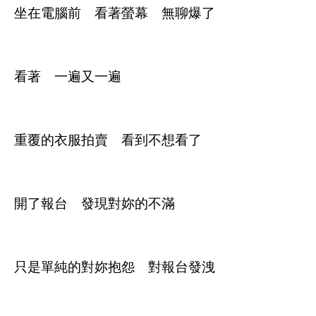
坐在電腦前 看著螢幕 無聊爆了
看著 一遍又一遍
重覆的衣服拍賣 看到不想看了
開了報台 發現對妳的不滿
只是單純的對妳抱怨 對報台發洩