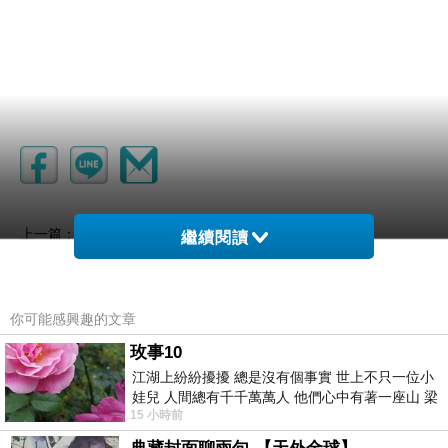
感受夏天。
上一篇：
繼續閱讀
學校又不止跆拳隊一隊。
下一篇：
你可能感興趣的文章
玫事10
江湖上紛紛擾擾 總是沒有個事實 世上不只一位小
娃兒 人間總有千千萬萬人 他們心中有著一座山 梁
15 小時前
山佛山泰華衡恆嵩 一山之高