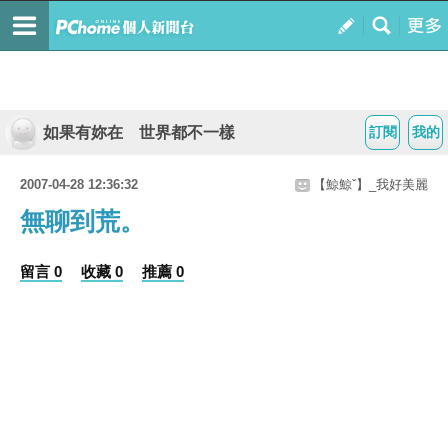
如果有妳在 世界都不一樣
訂閱
我的
2007-04-28 12:36:32
【鯨鯨ˇ】_我好美麗
無聊到荒。
留言 0
收藏 0
推薦 0