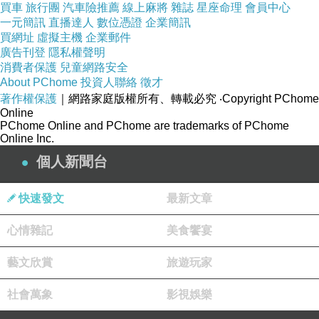
買車
旅行團
汽車險推薦
線上麻將
雜誌
星座命理
會員中心
一元簡訊
直播達人
數位憑證
企業簡訊
買網址
虛擬主機
企業郵件
廣告刊登
隱私權聲明
消費者保護
兒童網路安全
About PChome
投資人聯絡
徵才
著作權保護
｜網路家庭版權所有、轉載必究
‧Copyright PChome
Online
PChome Online and PChome are trademarks of PChome
Online Inc.
個人新聞台
快速發文
最新文章
心情雜記
美食饗宴
藝文欣賞
旅遊玩家
社會萬象
影視娛樂