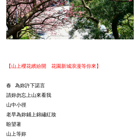
山上櫻花繽紛開
花園新城浪漫等你來
【
】
春
為妳許下諾言
請妳勿忘上山來看我
山中小徑
老早為妳鋪上錦繡紅妝
盼望著
山上等妳