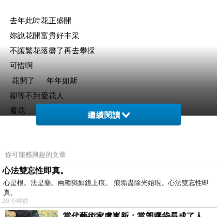
去年此時花正盛開
妳說花開富貴好丰采
不讓繁花落盡了再去攀採
可惜啊
花開了
年年如斯
卻等不到愛花人
看花
繼續閱讀
今朝花開似去年
你可能感興趣的文章
妳說蜂蝶有意花無情
心法雙忘性即真。
顧看落花濱紛飛去
心是根。法是塵。兩種猶如鏡上痕。 痕垢盡除光始現。心法雙忘性即
想抓
真。
一把翩然落紅送上相思
20 小時前
驀然
當代藝術家盧嵐新：當塑膠袋長成了人的模樣，我們的目光是否學會了放下偏見？