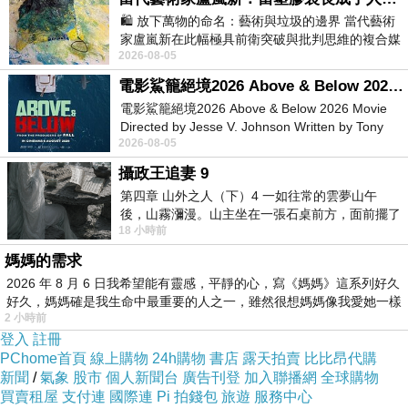
🛍️ 放下萬物的命名：藝術與垃圾的邊界 當代藝術
妳卻在花園新城裡
闌珊
家盧嵐新在此幅極具前衛突破與批判思維的複合媒
2026-08-05
材新作中，直接將被大眾定義為廢棄物
想妳的一顰眉笑
電影鯊籠絕境2026 Above & Below 2026 Movie
電影鯊籠絕境2026 Above & Below 2026 Movie
啊
多情只會讓人傷別離
Directed by Jesse V. Johnson Written by Tony
繁錦只在一瞬間
2026-08-05
Giordano Starring Laura Maran
流水卻不了情
攝政王追妻 9
回眸
第四章 山外之人（下）4 一如往常的雲夢山午
後，山霧瀰漫。山主坐在一張石桌前方，面前擺了
卻在等待中
18 小時前
一盤未下完的棋盤，還有一壺茶與兩只冒
媽媽的需求
2026 年 8 月 6 日我希望能有靈感，平靜的心，寫《媽媽》這系列好久
好久，媽媽確是我生命中最重要的人之一，雖然很想媽媽像我愛她一樣
新詩
/
吳山水
2 小時前
2017.03.01
登入
註冊
PChome首頁
線上購物
24h購物
書店
露天拍賣
比比昂代購
新聞
/
氣象
股市
個人新聞台
廣告刊登
加入聯播網
全球購物
買賣租屋
支付連
國際連
Pi 拍錢包
旅遊
服務中心