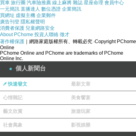
買車
旅行團
汽車險推薦
線上麻將
雜誌
星座命理
會員中心
一元簡訊
直播達人
數位憑證
企業簡訊
買網址
虛擬主機
企業郵件
廣告刊登
隱私權聲明
消費者保護
兒童網路安全
About PChome
投資人聯絡
徵才
著作權保護
｜網路家庭版權所有、轉載必究
‧Copyright PChome
Online
PChome Online and PChome are trademarks of PChome
Online Inc.
個人新聞台
快速發文
最新文章
心情雜記
美食饗宴
藝文欣賞
旅遊玩家
社會萬象
影視娛樂