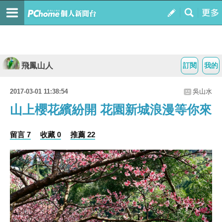
飛鳳山人
訂閱
我的
2017-03-01 11:38:54
吳山水
山上櫻花繽紛開 花園新城浪漫等你來
留言 7
收藏 0
推薦 22