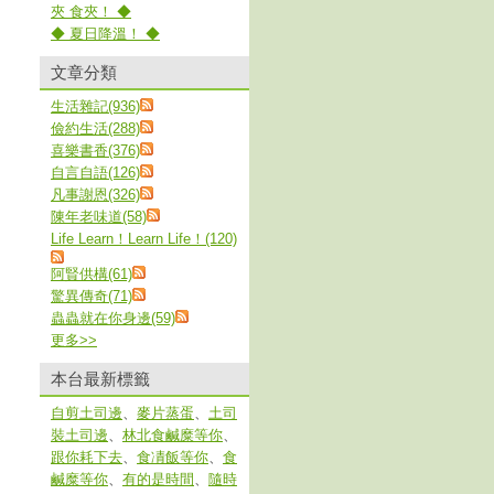
夾 食夾！ ◆
◆ 夏日降溫！ ◆
文章分類
生活雜記(936)
儉約生活(288)
喜樂書香(376)
自言自語(126)
凡事謝恩(326)
陳年老味道(58)
Life Learn！Learn Life！(120)
阿賢供構(61)
驚異傳奇(71)
蟲蟲就在你身邊(59)
更多
>>
本台最新標籤
自剪土司邊
、
麥片蒸蛋
、
土司
裝土司邊
、
林北食鹹糜等你
、
跟你耗下去
、
食凊飯等你
、
食
鹹糜等你
、
有的是時間
、
隨時