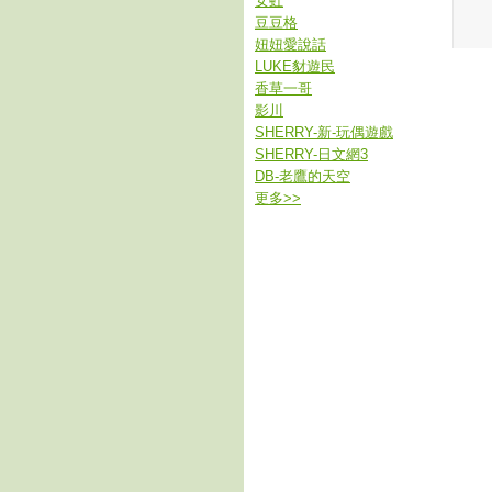
女虹
豆豆格
妞妞愛說話
LUKE豺遊民
香草一哥
影川
SHERRY-新-玩偶遊戲
SHERRY-日文網3
DB-老鷹的天空
更多
>>