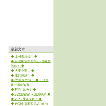
最新文章
◆ 土司告蒸蛋！ ◆
◆ 台語喇雷學習筆記--食鹹糜
等你！ ◆
◆ 大事小事！ ◆
◆ 誰的屁屁！ ◆
◆ 大強 & 蚱蜢！ ◆ 一邊畫
畫一邊喇迪賽！
◆ 蝗蟲--趴兔！ ◆
◆ 我愛妙妙妙~- 清風徐來 ◆
◆ 2026-釋迦採收！ ◆
◆ 台語喇雷學習筆記--軟 食