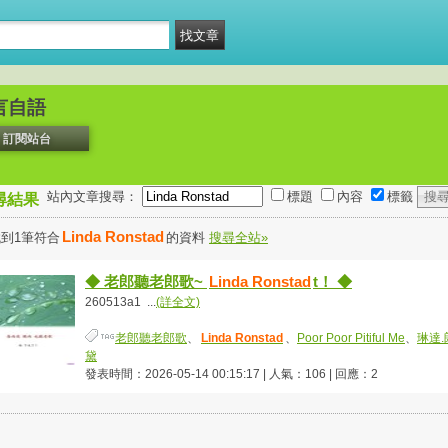
言自語
訂閱站台
站內文章搜尋：
標題
內容
標籤
尋結果
Linda Ronstad
到1筆符合
的資料
搜尋全站»
◆ 老郎聽老郎歌~
Linda Ronstad
t！ ◆
260513a1 ...
(詳全文)
老郎聽老郎歌
、
Linda Ronstad
、
Poor Poor Pitiful Me
、
琳達.
黛
發表時間：2026-05-14 00:15:17 | 人氣：106 | 回應：2