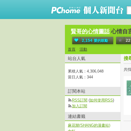
賢哥的心情圖話
心情自
2,154
22
愛的鼓勵
首頁
活動
站台人氣
搜
共找
累積人氣：
4,306,048
當日人氣：
344
訂閱本站
RSS訂閱
(
如何使用RSS
)
加入訂閱
連結書籤
麻花辮(SHANG的漫畫站)