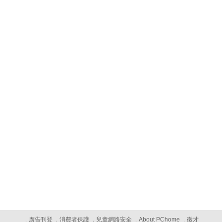
廣告刊登
消費者保護
兒童網路安全
About PChome
徵才
．
．
．
．
．