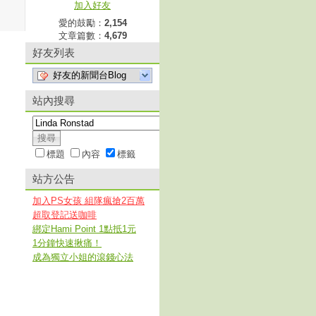
加入好友
愛的鼓勵：
2,154
文章篇數：
4,679
好友列表
好友的新聞台Blog
站內搜尋
標題
內容
標籤
站方公告
加入PS女孩 組隊瘋搶2百萬
超取登記送咖啡
綁定Hami Point 1點抵1元
1分鐘快速揪痛！
成為獨立小姐的滾錢心法