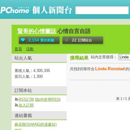
賢哥的心情圖話
心情自言自語
2,154
22
愛的鼓勵
訂閱站台
首頁
活動
站內文章搜尋：
站台人氣
搜尋結果
Linda Ronstad
共找到0筆符合
的
累積人氣：
4,305,335
當日人氣：
1,300
訂閱本站
第 1 /
RSS訂閱
(
如何使用RSS
)
加入訂閱
連結書籤
麻花辮(SHANG的漫畫站)