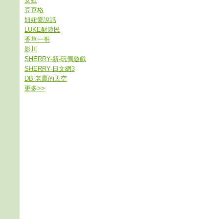
女虹
豆豆格
妞妞愛說話
LUKE豺遊民
香草一哥
影川
SHERRY-新-玩偶遊戲
SHERRY-日文網3
DB-老鷹的天空
更多
>>