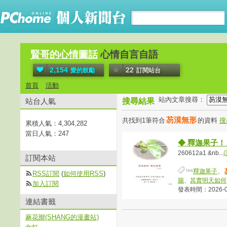
賢哥的心情圖話
心情自言自語
2,154
22
愛的鼓勵
訂閱站台
首頁
活動
站內文章搜尋：
站台人氣
搜尋結果
芴漠無形
共找到1筆符合
的資料
搜
累積人氣：
4,304,282
當日人氣：
247
◆ 釋迦果子！
260612a1 &nb...
訂閱本站
釋迦果子
、
RSS訂閱
(
如何使用RSS
)
腸
、
其實明天如何
加入訂閱
發表時間：2026-06-
連結書籤
麻花辮(SHANG的漫畫站)