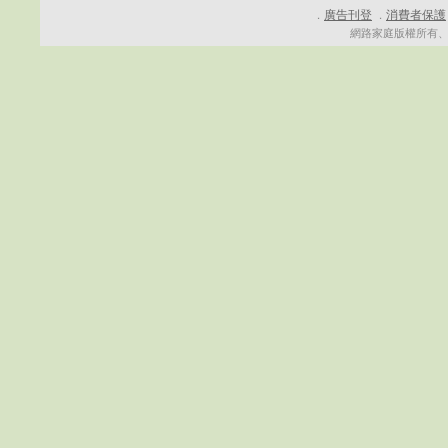
廣告刊登
消費者保護
．
．
網路家庭版權所有、轉載必究