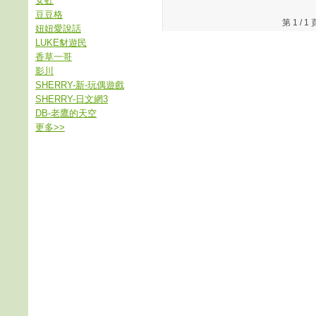
女虹
豆豆格
第 1 /
妞妞愛說話
LUKE豺遊民
香草一哥
影川
SHERRY-新-玩偶遊戲
SHERRY-日文網3
DB-老鷹的天空
更多
>>