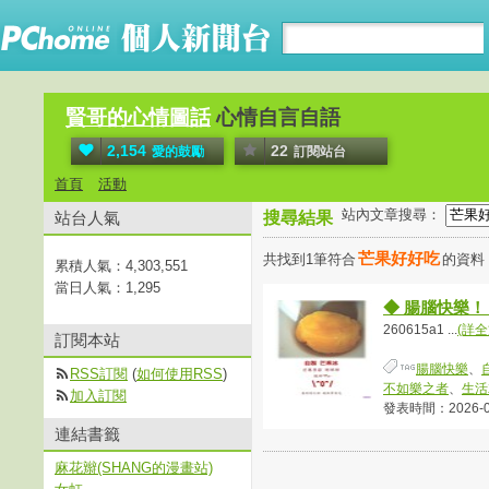
賢哥的心情圖話
心情自言自語
2,154
22
愛的鼓勵
訂閱站台
首頁
活動
站內文章搜尋：
站台人氣
搜尋結果
芒果好好吃
共找到1筆符合
的資料
累積人氣：
4,303,551
當日人氣：
1,295
◆ 腸腦快樂！
260615a1 ...
(詳全
訂閱本站
腸腦快樂
、
RSS訂閱
(
如何使用RSS
)
不如樂之者
、
生活
加入訂閱
發表時間：2026-06-
連結書籤
麻花辮(SHANG的漫畫站)