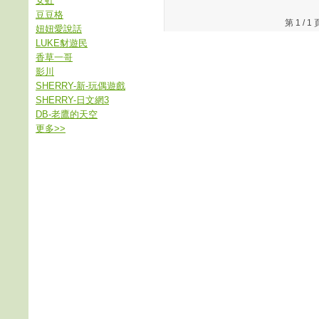
女虹
豆豆格
第 1 /
妞妞愛說話
LUKE豺遊民
香草一哥
影川
SHERRY-新-玩偶遊戲
SHERRY-日文網3
DB-老鷹的天空
更多
>>