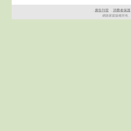
廣告刊登
消費者保護
．
．
網路家庭版權所有、轉載必究