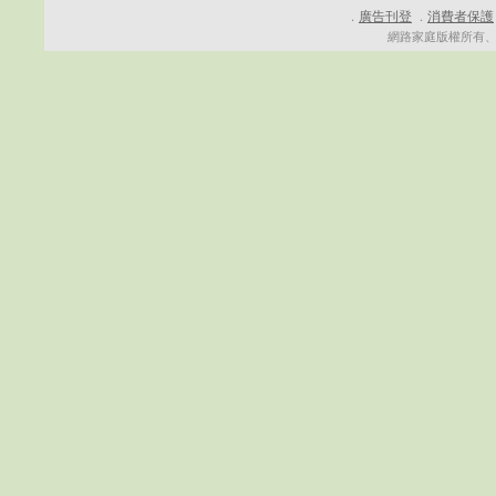
廣告刊登
消費者保護
．
．
網路家庭版權所有、轉載必究