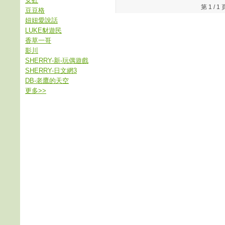
女虹
第 1 /
豆豆格
妞妞愛說話
LUKE豺遊民
香草一哥
影川
SHERRY-新-玩偶遊戲
SHERRY-日文網3
DB-老鷹的天空
更多
>>