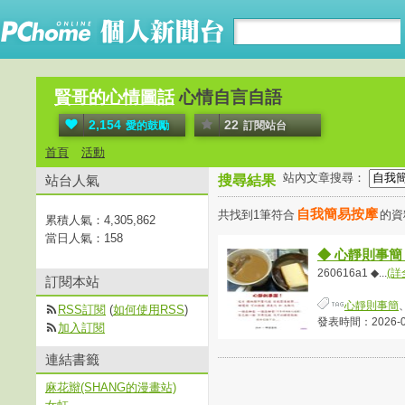
賢哥的心情圖話
心情自言自語
2,154
22
愛的鼓勵
訂閱站台
首頁
活動
站內文章搜尋：
站台人氣
搜尋結果
自我簡易按摩
共找到1筆符合
的
累積人氣：
4,305,862
當日人氣：
158
◆ 心靜則事簡
260616a1 ◆...
(詳
訂閱本站
心靜則事簡
RSS訂閱
(
如何使用RSS
)
發表時間：2026-06-
加入訂閱
連結書籤
麻花辮(SHANG的漫畫站)