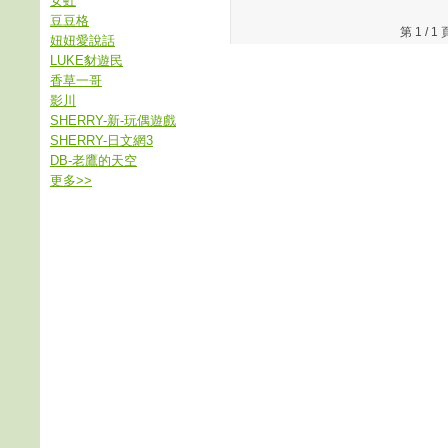
女虹
豆豆格
第 1 /
妞妞愛說話
LUKE豺遊民
香草一哥
影川
SHERRY-新-玩偶遊戲
SHERRY-日文網3
DB-老鷹的天空
更多
>>