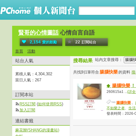
賢哥的心情圖話
心情自言自語
2,154
22
愛的鼓勵
訂閱站台
首頁
活動
站內文章搜尋：
站台人氣
搜尋結果
腸腦快樂
共找到1筆符合
的資料
搜
累積人氣：
4,304,302
當日人氣：
267
◆
腸腦快樂
！
260615a1 ...
(詳全
訂閱本站
腸腦快樂
、
RSS訂閱
(
如何使用RSS
)
不如樂之者
、
生活
加入訂閱
發表時間：2026-06-
連結書籤
麻花辮(SHANG的漫畫站)