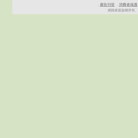
廣告刊登
消費者保護
．
．
網路家庭版權所有、轉載必究