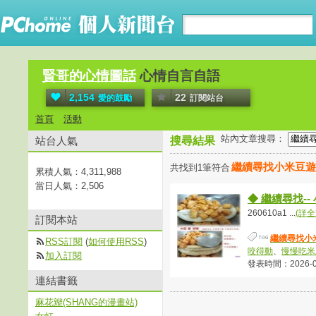
賢哥的心情圖話
心情自言自語
2,154
22
愛的鼓勵
訂閱站台
首頁
活動
站內文章搜尋：
站台人氣
搜尋結果
繼續尋找小米豆遊
共找到1筆符合
累積人氣：
4,311,988
當日人氣：
2,506
◆ 繼續尋找--
260610a1 ...
(詳全
訂閱本站
繼續尋找小
RSS訂閱
(
如何使用RSS
)
咬得動
、
慢慢吃米
加入訂閱
發表時間：2026-06-
連結書籤
麻花辮(SHANG的漫畫站)