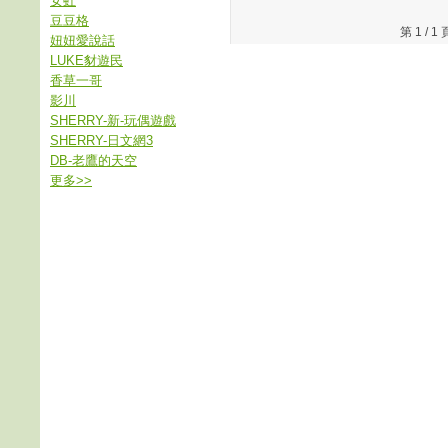
女虹
豆豆格
第 1 /
妞妞愛說話
LUKE豺遊民
香草一哥
影川
SHERRY-新-玩偶遊戲
SHERRY-日文網3
DB-老鷹的天空
更多
>>