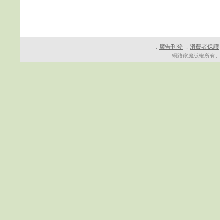
廣告刊登
消費者保護
．
．
網路家庭版權所有、轉載必究