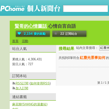
賢哥的心情圖話
心情自言自語
2,154
22
愛的鼓勵
訂閱站台
首頁
活動
站內文章搜尋：
站台人氣
搜尋結果
紅塵光景事如何
共找到0筆符合
累積人氣：
4,306,431
當日人氣：
727
訂閱本站
第 1 /
RSS訂閱
(
如何使用RSS
)
加入訂閱
連結書籤
麻花辮(SHANG的漫畫站)