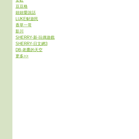
女虹
豆豆格
妞妞愛說話
LUKE豺遊民
香草一哥
影川
SHERRY-新-玩偶遊戲
SHERRY-日文網3
DB-老鷹的天空
更多
>>