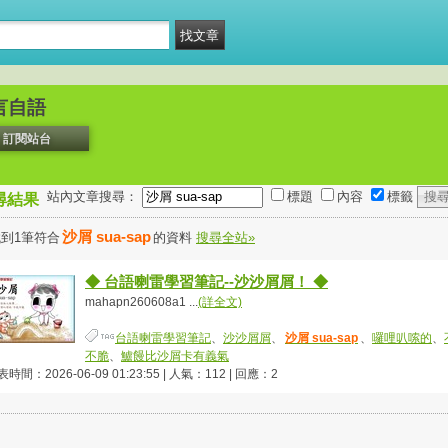
言自語
訂閱站台
站內文章搜尋：
標題
內容
標籤
尋結果
沙屑 sua-sap
到1筆符合
的資料
搜尋全站»
◆ 台語喇雷學習筆記--沙沙屑屑！ ◆
mahapn260608a1 ...
(詳全文)
台語喇雷學習筆記
、
沙沙屑屑
、
沙屑 sua-sap
、
囉哩叭嗦的
、
不脆
、
鱸饅比沙屑卡有義氣
時間：2026-06-09 01:23:55 | 人氣：112 | 回應：2