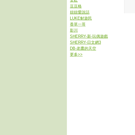
女虹
豆豆格
妞妞愛說話
LUKE豺遊民
香草一哥
影川
SHERRY-新-玩偶遊戲
SHERRY-日文網3
DB-老鷹的天空
更多
>>