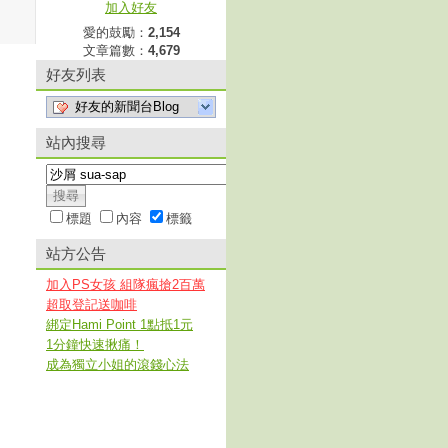
加入好友
愛的鼓勵：
2,154
文章篇數：
4,679
好友列表
好友的新聞台Blog
站內搜尋
標題
內容
標籤
站方公告
加入PS女孩 組隊瘋搶2百萬
超取登記送咖啡
綁定Hami Point 1點抵1元
1分鐘快速揪痛！
成為獨立小姐的滾錢心法