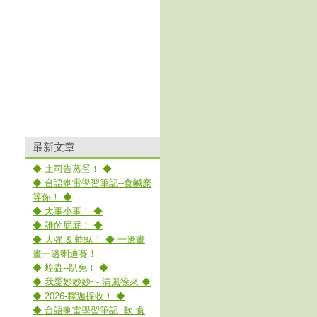
最新文章
◆ 土司告蒸蛋！ ◆
◆ 台語喇雷學習筆記--食鹹糜
等你！ ◆
◆ 大事小事！ ◆
◆ 誰的屁屁！ ◆
◆ 大強 & 蚱蜢！ ◆ 一邊畫
畫一邊喇迪賽！
◆ 蝗蟲--趴兔！ ◆
◆ 我愛妙妙妙~- 清風徐來 ◆
◆ 2026-釋迦採收！ ◆
◆ 台語喇雷學習筆記--軟 食