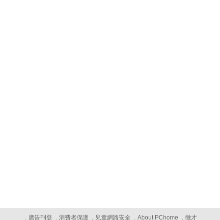
廣告刊登
消費者保護
兒童網路安全
About PChome
徵才
．
．
．
．
．