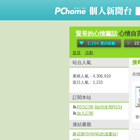
賢哥的心情圖話
心情自
2,154
22
愛的鼓勵
首頁
活動
站台人氣
搜
共找
累積人氣：
4,306,919
當日人氣：
1,215
訂閱本站
RSS訂閱
(
如何使用RSS
)
加入訂閱
發表
連結書籤
麻花辮(SHANG的漫畫站)