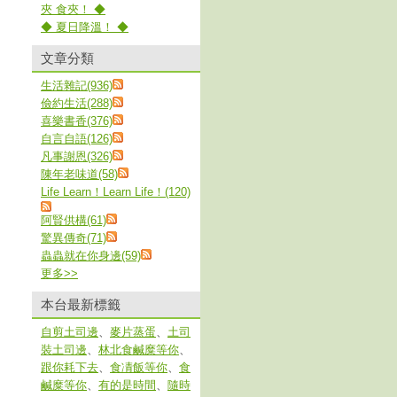
夾 食夾！ ◆
◆ 夏日降溫！ ◆
文章分類
生活雜記(936)
儉約生活(288)
喜樂書香(376)
自言自語(126)
凡事謝恩(326)
陳年老味道(58)
Life Learn！Learn Life！(120)
阿賢供構(61)
驚異傳奇(71)
蟲蟲就在你身邊(59)
更多
>>
本台最新標籤
自剪土司邊
、
麥片蒸蛋
、
土司
裝土司邊
、
林北食鹹糜等你
、
跟你耗下去
、
食凊飯等你
、
食
鹹糜等你
、
有的是時間
、
隨時