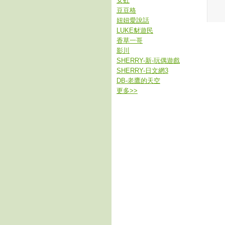
女虹
豆豆格
妞妞愛說話
LUKE豺遊民
香草一哥
影川
SHERRY-新-玩偶遊戲
SHERRY-日文網3
DB-老鷹的天空
更多
>>