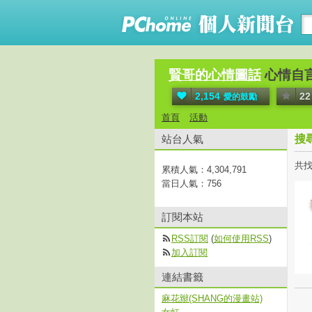
賢哥的心情圖話
心情自
2,154
22
愛的鼓勵
首頁
活動
站台人氣
搜
共找
累積人氣：
4,304,791
當日人氣：
756
訂閱本站
RSS訂閱
(
如何使用RSS
)
加入訂閱
連結書籤
麻花辮(SHANG的漫畫站)