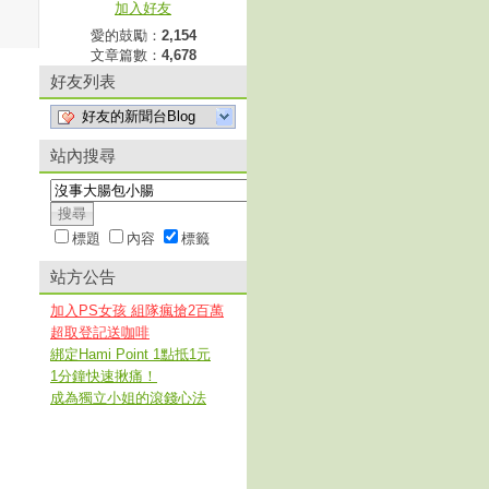
加入好友
愛的鼓勵：
2,154
文章篇數：
4,678
好友列表
好友的新聞台Blog
站內搜尋
標題
內容
標籤
站方公告
加入PS女孩 組隊瘋搶2百萬
超取登記送咖啡
綁定Hami Point 1點抵1元
1分鐘快速揪痛！
成為獨立小姐的滾錢心法