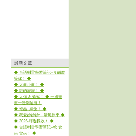
最新文章
◆ 台語喇雷學習筆記--食鹹糜
等你！ ◆
◆ 大事小事！ ◆
◆ 誰的屁屁！ ◆
◆ 大強 & 蚱蜢！ ◆ 一邊畫
畫一邊喇迪賽！
◆ 蝗蟲--趴兔！ ◆
◆ 我愛妙妙妙~- 清風徐來 ◆
◆ 2026-釋迦採收！ ◆
◆ 台語喇雷學習筆記--軟 食
夾 食夾！ ◆