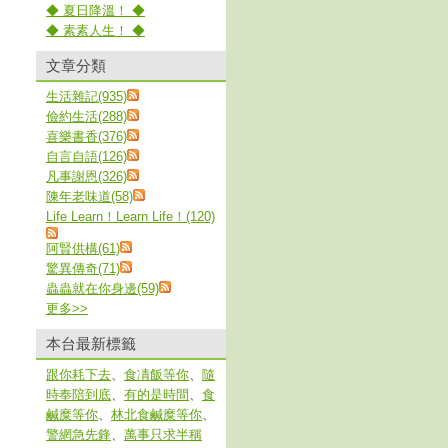
◆ 夏日降溫！ ◆
◆ 素素人生！ ◆
文章分類
生活雜記(935)
儉約生活(288)
喜樂書香(376)
自言自語(126)
凡事謝恩(326)
陳年老味道(58)
Life Learn！Learn Life！(120)
阿賢供構(61)
驚異傳奇(71)
蟲蟲就在你身邊(59)
更多
>>
本台最新標籤
跟你耗下去
、
食凊飯等你
、
隨
時奉陪到底
、
有的是時間
、
食
鹹糜等你
、
林北食鹹糜等你
、
警網急先鋒
、
萬事只求半稱