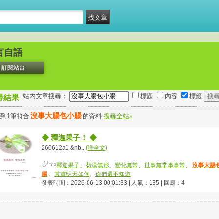
言自語
訂閱站台
站內文章搜尋：
標題
內容
標籤
尋結果
沒事大腸包小腸
到1筆符合
的資料
搜尋全站»
◆ 釋迦果子！ ◆
260612a1 &nb...
(詳全文)
釋迦果子
、
芴漠無形
、
變化無常
、
世事無常事事常
、
沒事大腸
腸
、
其實明天如何
、
你們還不知道
發表時間：2026-06-13 00:01:33 | 人氣：135 | 回應：4