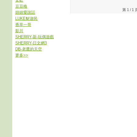
女虹
豆豆格
第 1 /
妞妞愛說話
LUKE豺遊民
香草一哥
影川
SHERRY-新-玩偶遊戲
SHERRY-日文網3
DB-老鷹的天空
更多
>>