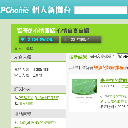
賢哥的心情圖話
心情自言自語
2,154
22
愛的鼓勵
訂閱站台
首頁
活動
站內文章搜尋：
站台人氣
搜尋結果
智淑的娘家旅程
共找到1筆符合
累積人氣：
4,305,108
當日人氣：
1,073
◆ 午後的雷雨
260607a1 ...
(詳
訂閱本站
午後的雷雨
RSS訂閱
(
如何使用RSS
)
的女人傷心時沒有
加入訂閱
發表時間：2026-06-
連結書籤
麻花辮(SHANG的漫畫站)