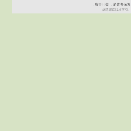
廣告刊登
消費者保護
．
．
網路家庭版權所有、轉載必究