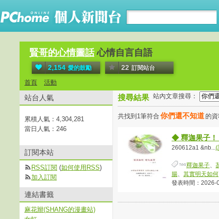
賢哥的心情圖話
心情自言自語
2,154
22
愛的鼓勵
訂閱站台
首頁
活動
站內文章搜尋：
站台人氣
搜尋結果
你們還不知道
共找到1筆符合
的
累積人氣：
4,304,281
當日人氣：
246
◆ 釋迦果子！
260612a1 &nb...
訂閱本站
釋迦果子
、
RSS訂閱
(
如何使用RSS
)
腸
、
其實明天如何
加入訂閱
發表時間：2026-06-
連結書籤
麻花辮(SHANG的漫畫站)