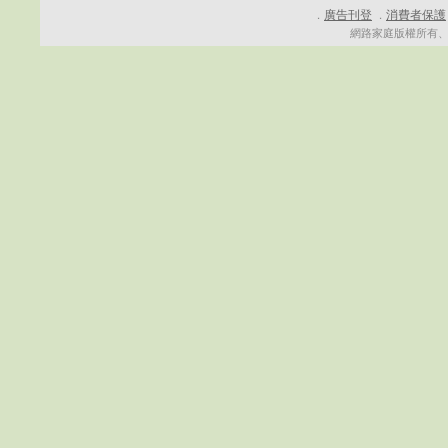
廣告刊登
消費者保護
．
．
網路家庭版權所有、轉載必究