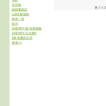
女虹
豆豆格
第 1 /
妞妞愛說話
LUKE豺遊民
香草一哥
影川
SHERRY-新-玩偶遊戲
SHERRY-日文網3
DB-老鷹的天空
更多
>>