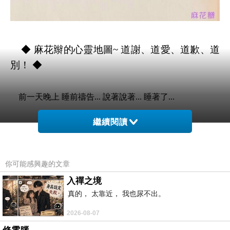
◆ 麻花辮的心靈地圖~ 道謝、道愛、道歉、道
別！ ◆
前一天晚上 睡前禱告... 說著說著... 睡著了...
繼續閱讀
這日 雨日 依然如期的出發...
看著機車族的工作人們，在街道上...
你可能感興趣的文章
入禪之境
雨衣上的雨水... 人們為工作忙碌著。
真的， 太靠近， 我也尿不出。
2026-08-07
自己如規劃中的行程，耐著心 處理，