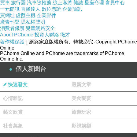
買車
旅行團
汽車險推薦
線上麻將
雜誌
星座命理
會員中心
一元簡訊
直播達人
數位憑證
企業簡訊
告一段落了... 全部告一段落了，有些人... 有些事... 有些
買網址
虛擬主機
企業郵件
物...
廣告刊登
隱私權聲明
消費者保護
兒童網路安全
About PChome
投資人聯絡
徵才
再也不會出現了... 只有在回憶中 想著 想著... 不敢多想。
著作權保護
｜網路家庭版權所有、轉載必究
‧Copyright PChome
Online
PChome Online and PChome are trademarks of PChome
物 回收了... 送去回收了... 直接請老闆娘處理，金感恩。
Online Inc.
個人新聞台
回程 慢慢走... 慢慢走... 不再掛心了...
快速發文
最新文章
順路 想買...1500cc 大罐飲料 (需要趕快補充飲料，覺得
心情雜記
美食饗宴
快束起來)，
藝文欣賞
旅遊玩家
店員幫我找，因為是大瓶裝，怕偶拿不動，
社會萬象
影視娛樂