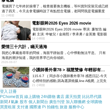
修電腦
電腦買了七年終於操壞了，檢查後要換主機板，等叫貨到安裝完成已經
過了四天，今天去拿電腦時說了有點想念電腦，老闆問我是電腦重度
雖然 結果如禱告中 所願的一樣，
11 小時前
電影眼眸2026 Eyes 2026 movie
只是... 中間遇到非常不OK的事，
電影眼眸2026 Eyes 2026 movie 導演: 廉智浩 編
劇 主演: 申敏兒 / 金南熙 / 李承勇 / 金英雅 電影眼
14 小時前
眸2026描述攝影師徐珍因遺
過到很過份的事... 全忍下來，冷靜的處理完畢，
愛情三十六計，瞞天過海
我把心事藏進尋常的問候，海面平靜如昔，心中悸動無法平息。 只有
海底的潮汐知道，我的世界早已向你傾斜。
心情沒有太大的起伏，結果一樣就好，
2026-08-07
小護師番外章78 > 福慧雙修 年輕卻有個老靈魂 ㄑ金剛經〉podcast
其他 那些過份的事，交給上帝處理。
115.6.7 ( 同步存小護師番外章78 感恩日記-今天
心裡特別的感動,因為選課燒腦,line A梳爬, 上完失
21 小時前
智課的她,特來傾
雨 也漸漸變小... 適合處理下一段的事...
登入
註冊
PChome首頁
線上購物
24h購物
書店
露天拍賣
比比昂代購
新聞
/
氣象
股市
個人新聞台
廣告刊登
加入聯播網
全球購物
接受、漸漸放下... 道謝、道愛、道歉、道別！
買賣租屋
支付連
國際連
Pi 拍錢包
旅遊
服務中心