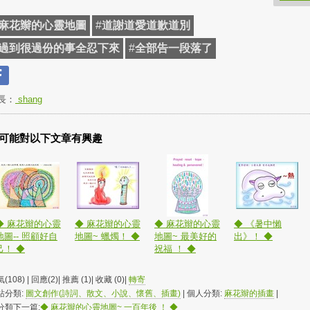
麻花辮的心靈地圖
#
道謝道愛道歉道別
過到很過份的事全忍下來
#
全部告一段落了
長：
shang
可能對以下文章有興趣
◆ 麻花辮的心靈
◆ 麻花辮的心靈
◆ 麻花辮的心靈
◆ 《暑中懶
地圖-- 照顧好自
地圖~ 蠟燭！ ◆
地圖~ 最美好的
出》！ ◆
己！ ◆
祝福 ！ ◆
(108) | 回應(2)| 推薦 (
1
)| 收藏 (
0
)|
轉寄
站分類:
圖文創作(詩詞、散文、小說、懷舊、插畫)
| 個人分類:
麻花辮的插畫
|
分類下一篇:
◆ 麻花辮的心靈地圖~ 一百年後 ！ ◆