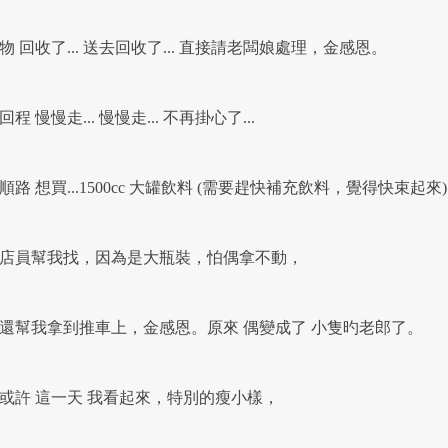
 回收了... 送去回收了... 直接請老闆娘處理，金感恩。
程 慢慢走... 慢慢走... 不再掛心了...
路 想買...1500cc 大罐飲料 (需要趕快補充飲料，覺得快束起來
員幫我找，因為是大瓶裝，怕偶拿不動，
幫我拿到推車上，金感恩。原來 偶變成了 小隻旳老郎了。
許 這一天 我看起來，特別的瘦小樣，