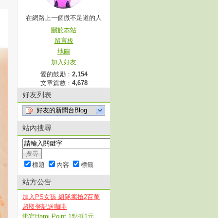
在網路上一個微不足道的人
關於本站
留言板
地圖
加入好友
愛的鼓勵：
2,154
文章篇數：
4,678
好友列表
好友的新聞台Blog
站內搜尋
標題
內容
標籤
站方公告
加入PS女孩 組隊瘋搶2百萬
超取登記送咖啡
綁定Hami Point 1點抵1元