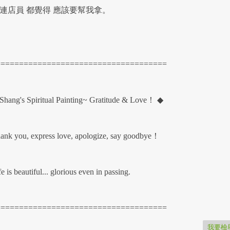
店員 都覺得 應該要幫我拿。
=====================================
Shang's Spiritual Painting~ Gratitude & Love！ ◆
ank you, express love, apologize, say goodbye！
fe is beautiful... glorious even in passing.
=====================================
我要檢