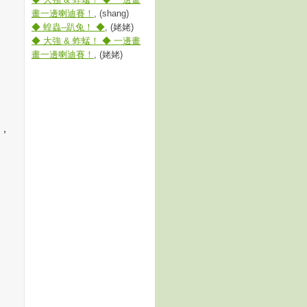
畫一邊喇迪賽！
, (shang)
◆ 蝗蟲--趴兔！ ◆
, (姥姥)
◆ 大強 & 蚱蜢！ ◆ 一邊畫
畫一邊喇迪賽！
, (姥姥)
)，