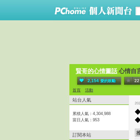
賢哥的心情圖話
心情自
2,154
22
愛的鼓勵
首頁
活動
站台人氣
20
累積人氣：
4,304,988
當日人氣：
953
訂閱本站