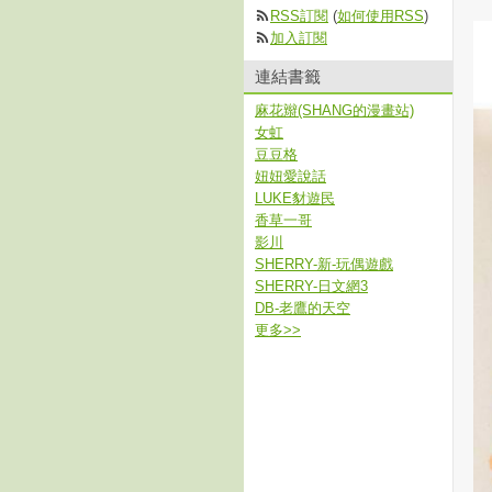
RSS訂閱
(
如何使用RSS
)
加入訂閱
連結書籤
麻花辮(SHANG的漫畫站)
女虹
豆豆格
妞妞愛說話
LUKE豺遊民
香草一哥
影川
SHERRY-新-玩偶遊戲
SHERRY-日文網3
DB-老鷹的天空
更多
>>