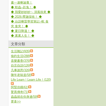
畫一邊喇迪賽！
◆ 蝗蟲--趴兔！ ◆
◆ 我愛妙妙妙~- 清風徐來 ◆
◆ 2026-釋迦採收！ ◆
◆ 台語喇雷學習筆記--軟 食
夾 食夾！ ◆
◆ 夏日降溫！ ◆
◆ 素素人生！ ◆
文章分類
生活雜記(935)
儉約生活(288)
喜樂書香(376)
自言自語(126)
凡事謝恩(326)
陳年老味道(58)
Life Learn！Learn Life！(120)
阿賢供構(61)
驚異傳奇(71)
蟲蟲就在你身邊(59)
更多
>>