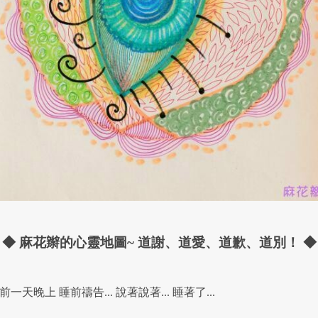
◆ 麻花辮的心靈地圖~ 道謝、道愛、道歉、道別！ ◆
一天晚上 睡前禱告... 說著說著... 睡著了...