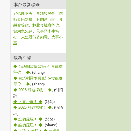
本台最新標籤
跟你耗下去
、
食凊飯等你
、
隨
時奉陪到底
、
有的是時間
、
食
鹹糜等你
、
林北食鹹糜等你
、
警網急先鋒
、
萬事只求半稱
心
、
人生哪能多如意
、
大事小
事
最新回應
◆ 台語喇雷學習筆記--食鹹糜
等你！ ◆
, (shang)
◆ 台語喇雷學習筆記--食鹹糜
等你！ ◆
, (shang)
◆ 2026-釋迦採收！ ◆
, (悄悄
話)
◆ 大事小事！ ◆
, (姥姥)
◆ 2026-釋迦採收！ ◆
, (悄悄
話)
◆ 誰的屁屁！ ◆
, (姥姥)
◆ 誰的屁屁！ ◆
, (shang)
◆ 大強 & 蚱蜢！ ◆ 一邊畫