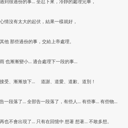
到很過份的事... 全忍下來，冷靜的處理完畢，
情沒有太大的起伏，結果一樣就好，
他 那些過份的事，交給上帝處理。
 也漸漸變小... 適合處理下一段的事...
受、漸漸放下... 道謝、道愛、道歉、道別！
一段落了... 全部告一段落了，有些人... 有些事... 有些物...
也不會出現了... 只有在回憶中 想著 想著... 不敢多想。