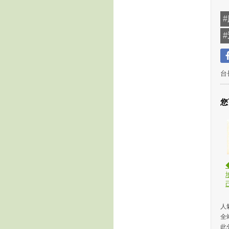
#
#
台
您
人氣
全
此