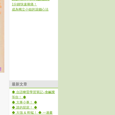
1分鐘快速揪痛！
成為獨立小姐的滾錢心法
最新文章
◆ 台語喇雷學習筆記--食鹹糜
等你！ ◆
◆ 大事小事！ ◆
◆ 誰的屁屁！ ◆
◆ 大強 & 蚱蜢！ ◆ 一邊畫