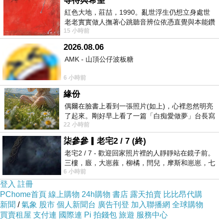
等待與希望
紅色大地，莊喆，1990。亂世浮生仍想立身處世
老老實實做人撫著心跳聽音辨位依憑直覺與本能鑽
15 小時前
向裂隙的亮處探索另一個心聲另一個共鳴的
2026.08.06
AMK - 山頂公仔波板糖
6 小時前
mahapn260515a2
緣份
◆ 最浪漫！ ◆ 一邊畫畫一邊喇迪賽！
偶爾在臉書上看到一張照片(如上)，心裡忽然明亮
了起來。剛好早上看了一篇「白痴愛做夢」台長寫
22 小時前
的貼文，在回顧年輕時瘋狂愛上
======================================
柒參參▎老宅2 / 7 (終)
老宅2 / 7 - 歡迎回家照片裡的人靜靜站在鏡子前。
◆ Painting & Talk about~ Most romantic ◆
三樓，廄，大崽蕥，柳橘，閆兒，摩斯和崽崽，七
6 小時前
個人整整齊齊地站在鏡框之外，如同
登入
註冊
======================================
PChome首頁
線上購物
24h購物
書店
露天拍賣
比比昂代購
新聞
/
氣象
股市
個人新聞台
廣告刊登
加入聯播網
全球購物
買賣租屋
支付連
國際連
Pi 拍錢包
旅遊
服務中心