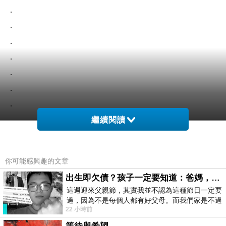
.
.
.
.
.
.
.
.
繼續閱讀
.
你可能感興趣的文章
出生即欠債？孩子一定要知道：爸媽，其實我不欠你們
這週迎來父親節，其實我並不認為這種節日一定要
過，因為不是每個人都有好父母。而我們家是不過
22 小時前
節的，平時也沒什麼儀式感，生活趨近冷