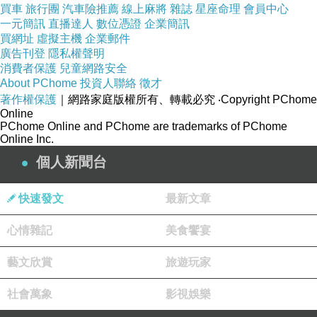
買車
旅行團
汽車險推薦
線上麻將
雜誌
星座命理
會員中心
一元簡訊
直播達人
數位憑證
企業簡訊
買網址
虛擬主機
企業郵件
◆ 麻花辮的心靈地圖~ 剪 & 減！ ◆
上一篇：
廣告刊登
隱私權聲明
◆ 麻花辮的心靈地圖~ 信任的愛！ ◆
下一篇：
消費者保護
兒童網路安全
About PChome
投資人聯絡
徵才
著作權保護
｜網路家庭版權所有、轉載必究
‧Copyright PChome
Online
PChome Online and PChome are trademarks of PChome
Online Inc.
個人新聞台
快速發文
最新文章
姥姥
2026-05-24 13:42:52
心情雜記
美食饗宴
木鱉果我們種過啊！
全家沒有喜歡
藝文欣賞
旅遊玩家
所以種一次就算啦！
那味道還真不討喜說
社會萬象
影視娛樂
版主回應