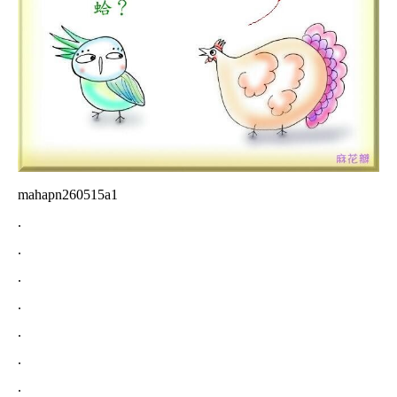
mahapn260515a1
.
.
.
.
.
.
.