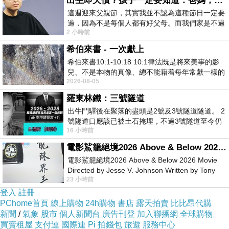
出生即欠債？孩子一定要知道：爸媽，其實我不欠你們
這週迎來父親節，其實我並不認為這種節日一定要
260512a2
過，因為不是每個人都有好父母。而我們家是不過
2 小時前
節的，平時也沒什麼儀式感，生活趨近冷
◆ 生活日常！ ◆
希伯來書 - 一次獻上
希伯來書10:1-10:18 10:1律法既是將來美事的影
======================================
兒、不是本物的真像、總不能藉着每年常獻一樣的
2026-08-05
祭物、叫那近前來的人得以完全。 10
羅東林鐵：三號隧道
◆ Daily life！ ◆
出牛鬥驛後在聚落的盡頭是2號及3號隧道隧道。 2
號隧道口應該已被土石掩埋，不過3號隧道至今仍
16 小時前
存在。從台7丙牛鬥橋上往左岸上游方
======================================
電影鯊籠絕境2026 Above & Below 2026 Movie
電影鯊籠絕境2026 Above & Below 2026 Movie
Directed by Jesse V. Johnson Written by Tony
23 小時前
Giordano Starring Laura Maran
登入
註冊
◆ 土司和花！ ◆
上一篇：
PChome首頁
線上購物
24h購物
書店
露天拍賣
比比昂代購
新聞
/
氣象
◆ 克林姆胖！ ◆
股市
個人新聞台
廣告刊登
加入聯播網
全球購物
下一篇：
買賣租屋
支付連
國際連
Pi 拍錢包
旅遊
服務中心