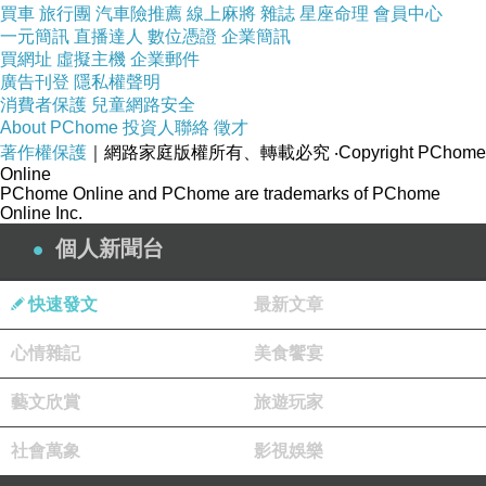
買車
旅行團
汽車險推薦
線上麻將
雜誌
星座命理
會員中心
一元簡訊
直播達人
數位憑證
企業簡訊
買網址
虛擬主機
企業郵件
廣告刊登
隱私權聲明
消費者保護
兒童網路安全
About PChome
投資人聯絡
徵才
著作權保護
｜網路家庭版權所有、轉載必究
‧Copyright PChome
Online
姥姥
PChome Online and PChome are trademarks of PChome
Online Inc.
2026-05-13 07:00:46
這個好吃
個人新聞台
以前我也常當早餐吃
缺點是很會掉渣
快速發文
最新文章
吃的時候一定要拿碗或盤子接
現在就很少買了
糖尿病會剝奪很多喜愛的東西
心情雜記
美食饗宴
版主回應
藝文欣賞
旅遊玩家
控糖 一定很辛苦
社會萬象
影視娛樂
看到 以前的同事 胖到上百公斤 @@
很愛吃肉食和油炸...