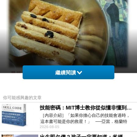
繼續閱讀
你可能感興趣的文章
技能密碼：MIT博士教你從似懂非懂到穩定輸出，把專業變事業的職能升級攻略 /麥特．比恩(容錯)
［內容介紹］「如果你擔心自己的技能會過時，
這本書可能是你的救星！」 ──亞當．格蘭特
2026-08-05
（Adam Grant），《