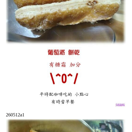
260512a1