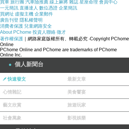
買車
旅行團
汽車險推薦
線上麻將
雜誌
星座命理
會員中心
一元簡訊
直播達人
數位憑證
企業簡訊
買網址
虛擬主機
企業郵件
廣告刊登
隱私權聲明
消費者保護
兒童網路安全
About PChome
投資人聯絡
徵才
著作權保護
｜網路家庭版權所有、轉載必究
‧Copyright PChome
260511a3
Online
PChome Online and PChome are trademarks of PChome
Online Inc.
個人新聞台
◆ 土司和花！ ◆
快速發文
最新文章
以往 這節日 都在教會度過，
心情雜記
美食饗宴
每回一放聖樂 詩歌... 就哭到.. 軟在座位上。
藝文欣賞
旅遊玩家
社會萬象
影視娛樂
疫後 在線上的禱告會，對自己方便。