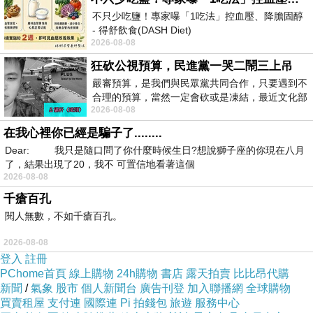
不只少吃鹽！專家曝「1吃法」控血壓、降膽固醇
- 得舒飲食(DASH Diet)
260511a2
2026-08-08
https://www.facebook.com/dietitiansophia/
posts/157966
狂砍公視預算，民進黨一哭二鬧三上吊
嚴審預算，是我們與民眾黨共同合作，只要遇到不
合理的預算，當然一定會砍或是凍結，最近文化部
2026-08-08
要編列公視和Taiwan plus預算，在110年
在我心裡你已經是騙子了........
Dear: 我只是隨口問了你什麼時候生日?想說獅子座的你現在八月
了，結果出現了20，我不 可置信地看著這個
2026-08-08
千瘡百孔
閱人無數，不如千瘡百孔。
2026-08-08
登入
註冊
PChome首頁
線上購物
24h購物
書店
露天拍賣
比比昂代購
新聞
/
氣象
股市
個人新聞台
廣告刊登
加入聯播網
全球購物
買賣租屋
支付連
國際連
Pi 拍錢包
旅遊
服務中心