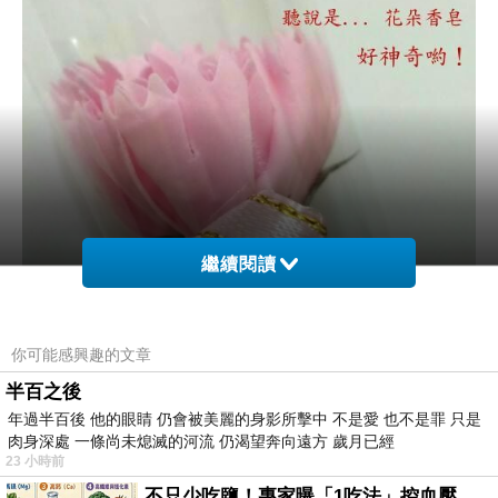
繼續閱讀
你可能感興趣的文章
半百之後
年過半百後 他的眼睛 仍會被美麗的身影所擊中 不是愛 也不是罪 只是
肉身深處 一條尚未熄滅的河流 仍渴望奔向遠方 歲月已經
23 小時前
不只少吃鹽！專家曝「1吃法」控血壓、降膽固醇 - 得舒飲食(DASH Diet)