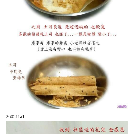
260511a1