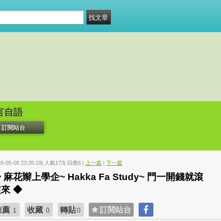
言自語
訂閱站台
26-05-08 23:35:19| 人氣173| 回應6 |
上一篇
|
下一篇
 麻花辮上學企~ Hakka Fa Study~ 門一開錢就滾
來 ◆
推薦
收藏
轉貼
訂閱站台
1
0
0