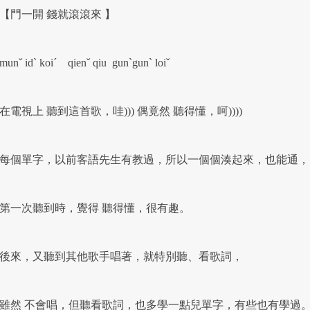
門一開 錢就滾滾來 】
nˇ idˋ koiˊ qienˇ qiu gunˋgunˋ loiˇ
電視上 聽到這首歌，哇))) 偶竟然 聽得懂，呵))))
個單字，以前客語先生有教過，所以一個個湊起來，也能通，
一次聽到時，覺得 聽得懂，很有趣。
來，又聽到其他歌手唱著，就特別聽、看歌詞，
然 不會唱，但聽看歌詞，也多學一點兒單字，有些也有學過