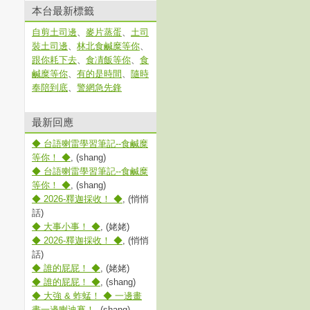
本台最新標籤
自剪土司邊
、
麥片蒸蛋
、
土司
裝土司邊
、
林北食鹹糜等你
、
跟你耗下去
、
食凊飯等你
、
食
鹹糜等你
、
有的是時間
、
隨時
奉陪到底
、
警網急先鋒
最新回應
◆ 台語喇雷學習筆記--食鹹糜
等你！ ◆
, (shang)
◆ 台語喇雷學習筆記--食鹹糜
等你！ ◆
, (shang)
◆ 2026-釋迦採收！ ◆
, (悄悄
話)
◆ 大事小事！ ◆
, (姥姥)
◆ 2026-釋迦採收！ ◆
, (悄悄
話)
◆ 誰的屁屁！ ◆
, (姥姥)
◆ 誰的屁屁！ ◆
, (shang)
◆ 大強 & 蚱蜢！ ◆ 一邊畫
畫一邊喇迪賽！
, (shang)