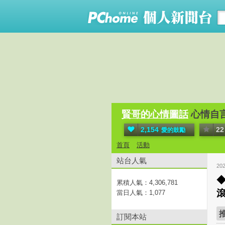
賢哥的心情圖話
心情自
2,154
22
愛的鼓勵
首頁
活動
站台人氣
20
◆
累積人氣：
4,306,781
滾
當日人氣：
1,077
訂閱本站