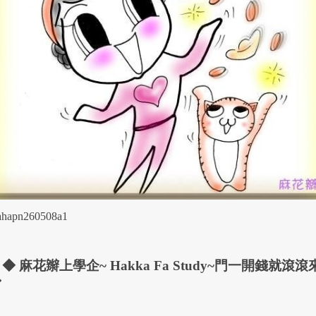
hapn260508a1
 麻花辮上學企~ Hakka Fa Study~
門一開錢就滾滾
◆