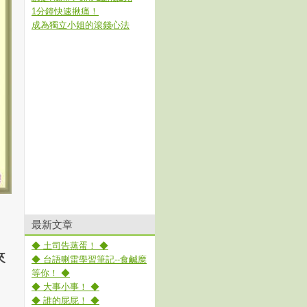
1分鐘快速揪痛！
成為獨立小姐的滾錢心法
最新文章
◆ 土司告蒸蛋！ ◆
來
◆ 台語喇雷學習筆記--食鹹糜
等你！ ◆
◆ 大事小事！ ◆
◆ 誰的屁屁！ ◆