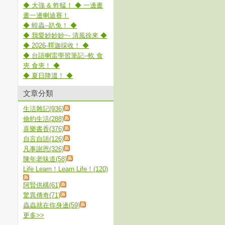
◆ 大強 & 蚱蜢！ ◆ 一邊畫
畫一邊喇迪賽！
◆ 蝗蟲--趴兔！ ◆
◆ 我愛妙妙妙~- 清風徐來 ◆
◆ 2026-釋迦採收！ ◆
◆ 台語喇雷學習筆記--軟 食
夾 食夾！ ◆
◆ 夏日降溫！ ◆
文章分類
生活雜記(936)
儉約生活(288)
喜樂書香(376)
自言自語(126)
凡事謝恩(326)
陳年老味道(58)
Life Learn！Learn Life！(120)
阿賢供構(61)
驚異傳奇(71)
蟲蟲就在你身邊(59)
更多
>>
。