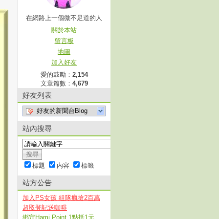
在網路上一個微不足道的人
關於本站
留言板
地圖
加入好友
愛的鼓勵：
2,154
文章篇數：
4,679
好友列表
好友的新聞台Blog
站內搜尋
標題
內容
標籤
站方公告
加入PS女孩 組隊瘋搶2百萬
超取登記送咖啡
綁定Hami Point 1點抵1元