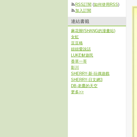
RSS訂閱
(
如何使用RSS
)
加入訂閱
連結書籤
麻花辮(SHANG的漫畫站)
女虹
豆豆格
妞妞愛說話
LUKE豺遊民
香草一哥
影川
SHERRY-新-玩偶遊戲
SHERRY-日文網3
DB-老鷹的天空
更多
>>