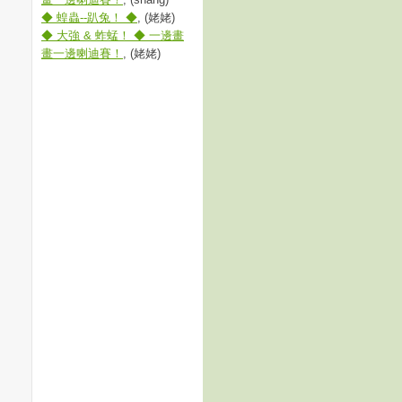
◆ 蝗蟲--趴兔！ ◆
, (姥姥)
◆ 大強 & 蚱蜢！ ◆ 一邊畫
畫一邊喇迪賽！
, (姥姥)