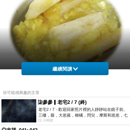
繼續閱讀
你可能感興趣的文章
柒參參▎老宅2 / 7 (終)
老宅2 / 7 - 歡迎回家照片裡的人靜靜站在鏡子前。
三樓，廄，大崽蕥，柳橘，閆兒，摩斯和崽崽，七
22 小時前
個人整整齊齊地站在鏡框之外，如同