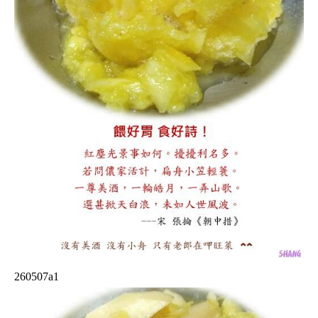
260507a1