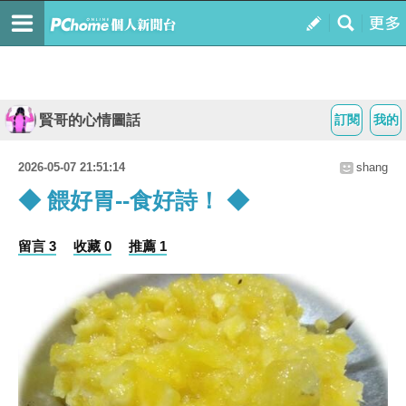
賢哥的心情圖話
訂閱
我的
2026-05-07 21:51:14
shang
◆ 餵好胃--食好詩！ ◆
留言 3
收藏 0
推薦 1