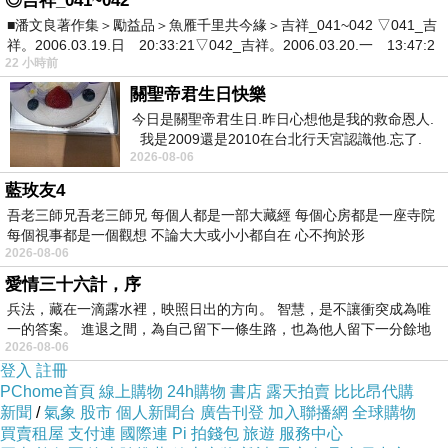
◎吉祥_041~042
■潘文良著作集＞勵益品＞魚雁千里共今緣＞吉祥_041~042 ▽041_吉
260507a2
祥。2006.03.19.日 20:33:21▽042_吉祥。2006.03.20.一 13:47:2
22 小時前
關聖帝君生日快樂
今日是關聖帝君生日.昨日心想他是我的救命恩人.
我是2009還是2010在台北行天宮認識他.忘了.
2026-08-06
一個奇摩交友的網友學
藍玫友4
吾老三師兄吾老三師兄 每個人都是一部大藏經 每個心房都是一座寺院
每個視事都是一個觀想 不論大大或小小都自在 心不拘於形
2026-08-06
愛情三十六計，序
兵法，藏在一滴露水裡，映照日出的方向。 智慧，是不讓衝突成為唯
一的答案。 進退之間，為自己留下一條生路，也為他人留下一分餘地
2026-08-06
登入
註冊
PChome首頁
線上購物
24h購物
書店
露天拍賣
比比昂代購
新聞
/
氣象
股市
個人新聞台
廣告刊登
加入聯播網
全球購物
買賣租屋
支付連
國際連
Pi 拍錢包
旅遊
服務中心