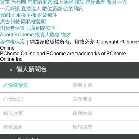
買車
旅行團
汽車險推薦
線上麻將
雜誌
星座命理
會員中心
一元簡訊
直播達人
數位憑證
企業簡訊
買網址
虛擬主機
企業郵件
廣告刊登
隱私權聲明
消費者保護
兒童網路安全
About PChome
投資人聯絡
徵才
著作權保護
｜網路家庭版權所有、轉載必究
‧Copyright PChome
260507a3
Online
PChome Online and PChome are trademarks of PChome
Online Inc.
◆ 餵好胃--食好詩！ ◆
個人新聞台
紅塵光景事如何。擾擾利名多。
快速發文
最新文章
若問儂家活計，扁舟小笠輕蓑。
心情雜記
美食饗宴
一尊美酒，一輪皓月，一弄山歌。
選甚掀天白浪，未如人世風波。
藝文欣賞
旅遊玩家
---宋 張掄 《朝中措》
社會萬象
影視娛樂
======================================