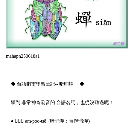
mahapn250618a1
◆ 台語喇雷學習筆記-- 暗晡蟬！ ◆
學到 非常神奇發音的 台語名詞，也從沒聽過呢！
● 𧌄蜅蠐 am-poo-tsê (暗晡蟬；台灣暗蟬)