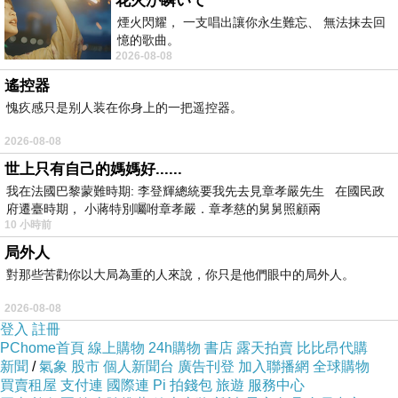
花火が瞬いて
𧌄 蜅 ==> 這二個字，一般字典查不到，要查康熙字典才得見。
煙火閃耀， 一支唱出讓你永生難忘、 無法抹去回
憶的歌曲。
2026-08-08
遙控器
---------------------------------------------------------------------------------
愧疚感只是别人装在你身上的一把遥控器。
----
2026-08-08
世上只有自己的媽媽好......
★ 【𧌄蜅蠐】台灣暗蟬 (北埔蟬) 為台灣特有種。哇)))
我在法國巴黎蒙難時期: 李登輝總統要我先去見章孝嚴先生 在國民政
府遷臺時期， 小蔣特別囑咐章孝嚴．章孝慈的舅舅照顧兩
聽說 構樹可能就是暗蟬的食物，更令人覺得神奇。
10 小時前
局外人
因為我很喜歡構樹。
對那些苦勸你以大局為重的人來說，你只是他們眼中的局外人。
(一直以為蟬的壽命很短，不太吃東西)
2026-08-08
登入
註冊
有興趣的人 可以上網查看，牠被發現的命名故事。
PChome首頁
線上購物
24h購物
書店
露天拍賣
比比昂代購
新聞
/
氣象
股市
個人新聞台
廣告刊登
加入聯播網
全球購物
買賣租屋
支付連
國際連
Pi 拍錢包
旅遊
服務中心