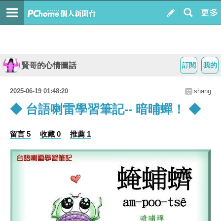
賢哥的心情圖話
訂閱
我的
2025-06-19 01:48:20
shang
◆ 台語喇雷學習筆記-- 暗晡蟬！ ◆
留言 5
收藏 0
推薦 1