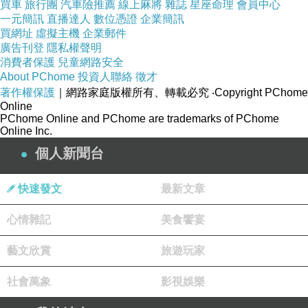
買車
旅行團
汽車險推薦
線上麻將
雜誌
星座命理
會員中心
======================================
一元簡訊
直播達人
數位憑證
企業簡訊
買網址
虛擬主機
企業郵件
廣告刊登
隱私權聲明
◆ New Study~Tai-gi~ Cicada！◆
消費者保護
兒童網路安全
About PChome
投資人聯絡
徵才
著作權保護
｜網路家庭版權所有、轉載必究
‧Copyright PChome
======================================
Online
PChome Online and PChome are trademarks of PChome
Online Inc.
個人新聞台
快速發文
最新文章
心情雜記
美食饗宴
藝文欣賞
旅遊玩家
社會萬象
影視娛樂