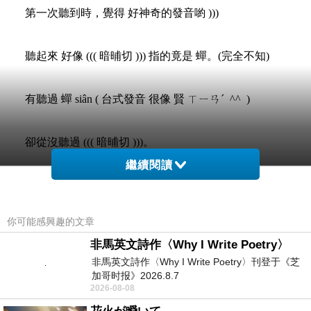
第一次聽到時，覺得 好神奇的發音喲 )))
聽起來 好像 ((( 暗晡切 ))) 指的竟是 蟬。(完全不知)
有聽過 蟬 siân ( 台式發音 很像 賢 ㄒㄧㄢˊ ^^ )
卻從沒聽過 ((( 暗晡切 )))。
繼續閱讀
連 漢字要怎樣寫，都覺得好神奇。
你可能感興趣的文章
查字典後，才知 它的台語漢字，還不太好寫...
非馬英文詩作〈Why I Write Poetry〉
非馬英文詩作〈Why I Write Poetry〉刊登于《芝
【𧌄蜅蠐】還特別再查它的中文發音
加哥时报》2026.8.7
2026-08-08