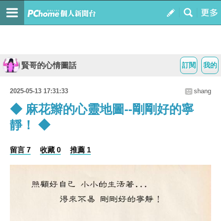
賢哥的心情圖話
訂閱
我的
2025-05-13 17:31:33
shang
◆ 麻花辮的心靈地圖--剛剛好的寧
靜！ ◆
留言 7
收藏 0
推薦 1