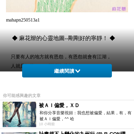
mahapn250513a1
◆ 麻花辮的心靈地圖--剛剛好的寧靜！ ◆
只要有人的地方就有恩怨，有恩怨就會有江湖，
人就是江湖。 ---《笑傲江湖》
繼續閱讀
有人的地方 也會上演....(((( 真煩傳))))
你可能感興趣的文章
沒有說出的 (((( 真煩傳)))) 可多勒)))) 呵))))
被ＡＩ偏愛，ＸＤ
和你分享音樂視頻：我也想被偏愛，結果，有，有
被ＡＩ偏愛，^^ 哈
出來工作、服務... 無非是生活生存和自己能力範圍內的
10 小時前
分享.