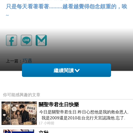
只是每天看著看著.........越看越覺得怨念頗重的，唉
~
巧遇
上一篇：
繼續閱讀
你可能感興趣的文章
關聖帝君生日快樂
今日是關聖帝君生日.昨日心想他是我的救命恩人.
我是2009還是2010在台北行天宮認識他.忘了.
不想有名字
17 小時前
一個奇摩交友的網友學
2014-07-07 18:09:07