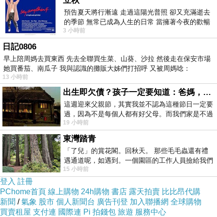
立秋
寫得不錯啦...
預告夏天將行漸遠 走過這陽光普照 卻又充滿逝去
版主回應
的季節 無常已成為人生的日常 當擁著今夜的歡暢
是阿悸不嫌棄^^
3 小時前
舒心 轉眼驟成昨日 而明晨 太陽
2014-07-07 21:21:15
日記0806
早上陪周媽去買東西 先去全聯買生菜、山葵、沙拉 然後走在保安市場
她買番茄、南瓜子 我與認識的攤販大姊們打招呼 又被周媽唸：
13 小時前
出生即欠債？孩子一定要知道：爸媽，其實我不欠你們
這週迎來父親節，其實我並不認為這種節日一定要
過，因為不是每個人都有好父母。而我們家是不過
19 小時前
節的，平時也沒什麼儀式感，生活趨近冷
東灣踏青
「了兒」的賞花閣。回秋天。 那些毛毛蟲還有禮
遇通道呢，如遇到。一個園區的工作人員撿給我們
15 小時前
細賞。
登入
註冊
PChome首頁
線上購物
24h購物
書店
露天拍賣
比比昂代購
新聞
/
氣象
股市
個人新聞台
廣告刊登
加入聯播網
全球購物
買賣租屋
支付連
國際連
Pi 拍錢包
旅遊
服務中心