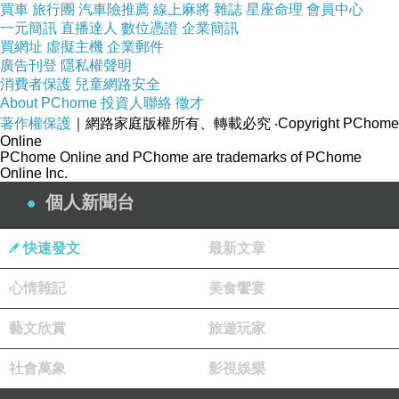
買車
旅行團
汽車險推薦
線上麻將
雜誌
星座命理
會員中心
一元簡訊
直播達人
數位憑證
企業簡訊
買網址
虛擬主機
企業郵件
廣告刊登
隱私權聲明
消費者保護
兒童網路安全
About PChome
投資人聯絡
徵才
著作權保護
｜網路家庭版權所有、轉載必究
‧Copyright PChome
Online
PChome Online and PChome are trademarks of PChome
Online Inc.
個人新聞台
快速發文
最新文章
心情雜記
美食饗宴
藝文欣賞
旅遊玩家
社會萬象
影視娛樂