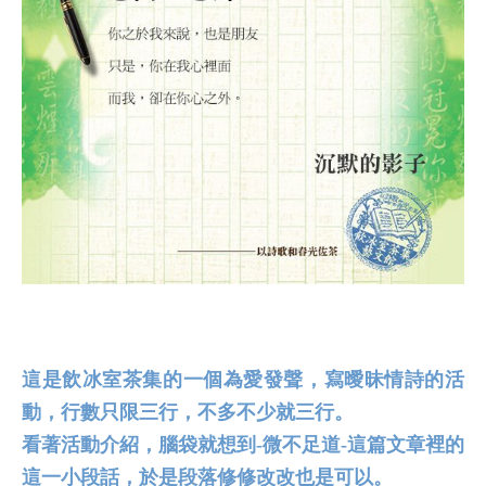
這是飲冰室茶集的一個為愛發聲，寫曖昧情詩的活
動，行數只限三行，不多不少就三行。
看著活動介紹，腦袋就想到-微不足道-這篇文章裡的
這一小段話，於是段落修修改改也是可以。