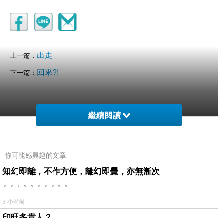
出走
上一篇：
回來?!
下一篇：
繼續閱讀
你可能感興趣的文章
(悄悄話)
知幻即離，不作方便，離幻即覺，亦無漸次
2014-05-17 13:44:04
。。。。。。。。。。
(悄悄話)
3 小時前
2013-07-17 07:04:41
印旺多貴人？