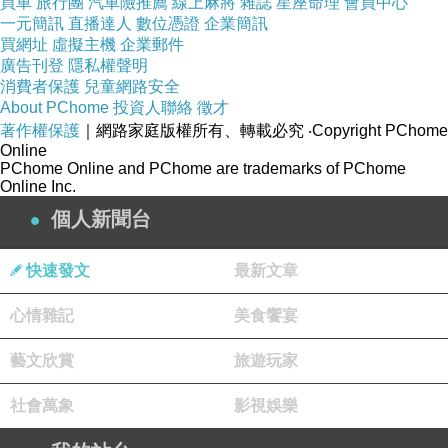
買車
旅行團
汽車險推薦
線上麻將
雜誌
星座命理
會員中心
一元簡訊
直播達人
數位憑證
企業簡訊
買網址
虛擬主機
企業郵件
廣告刊登
隱私權聲明
消費者保護
兒童網路安全
About PChome
投資人聯絡
徵才
著作權保護
｜網路家庭版權所有、轉載必究
‧Copyright PChome
Online
PChome Online and PChome are trademarks of PChome
Online Inc.
個人新聞台
快速發文
最新文章
心情雜記
美食饗宴
藝文欣賞
旅遊玩家
社會萬象
影視娛樂