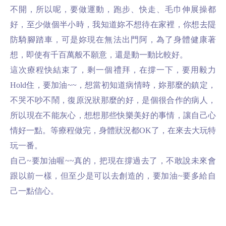
不開，所以呢，要做運動，跑步、快走、毛巾伸展操都
好，至少做個半小時，我知道妳不想待在家裡，你想去隄
防騎腳踏車，可是妳現在無法出門阿，為了身體健康著
想，即使有千百萬般不願意，還是動一動比較好。
這次療程快結束了，剩一個禮拜，在撐一下，要用毅力
Hold住，要加油~~，想當初知道病情時，妳那麼的鎮定，
不哭不吵不鬧，復原況狀那麼的好，是個很合作的病人，
所以現在不能灰心，想想那些快樂美好的事情，讓自己心
情好一點。等療程做完，身體狀況都OK了，在來去大玩特
玩一番。
自己~要加油喔~~真的，把現在撐過去了，不敢說未來會
跟以前一樣，但至少是可以去創造的，要加油~要多給自
己一點信心。