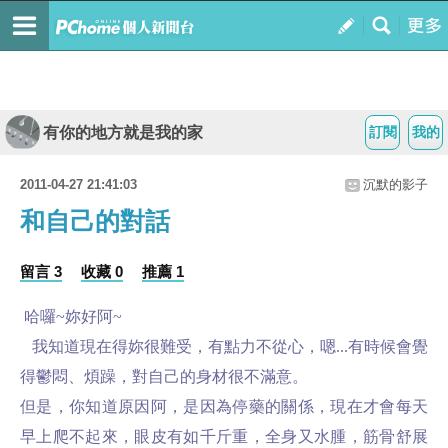
有你的地方就是我的家
訂閱
我的
2011-04-27 21:41:03
沉默的影子
和自己的對話
留言 3
收藏 0
推薦 1
哈囉~妳好阿~
我知道現在得妳很難受，有點力不從心，嗯...有時候會覺
得鬱悶、煩躁，對自己的身材很不滿意。
但是，你知道原因阿，是因為停藥的關係，現在才會每天
早上爬不起來，眼皮有如千斤重，全身又水腫，筋骨舒展