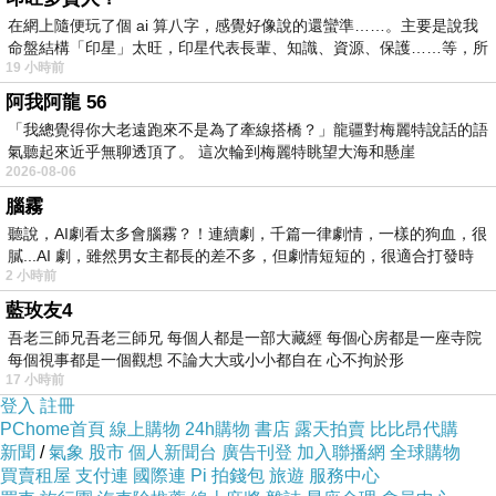
在網上隨便玩了個 ai 算八字，感覺好像說的還蠻準……。主要是說我
不想有名字
命盤結構「印星」太旺，印星代表長輩、知識、資源、保護……等，所
2011-05-02 19:36:15
19 小時前
很棒的對話
阿我阿龍 56
妳一定可以大玩特玩的
「我總覺得你大老遠跑來不是為了牽線搭橋？」龍疆對梅麗特說話的語
加油...
氣聽起來近乎無聊透頂了。 這次輪到梅麗特眺望大海和懸崖
版主回應
2026-08-06
阿悸~謝謝拉~
腦霧
有時候真的還滿沮喪的ㄋㄟ...
聽說，AI劇看太多會腦霧？！連續劇，千篇一律劇情，一樣的狗血，很
不這樣做，我怕自己會撐不住
膩...AI 劇，雖然男女主都長的差不多，但劇情短短的，很適合打發時
2011-05-07 12:08:10
2 小時前
藍玫友4
吾老三師兄吾老三師兄 每個人都是一部大藏經 每個心房都是一座寺院
每個視事都是一個觀想 不論大大或小小都自在 心不拘於形
17 小時前
登入
註冊
PChome首頁
線上購物
24h購物
書店
露天拍賣
比比昂代購
新聞
/
氣象
股市
個人新聞台
廣告刊登
加入聯播網
全球購物
買賣租屋
支付連
國際連
Pi 拍錢包
旅遊
服務中心